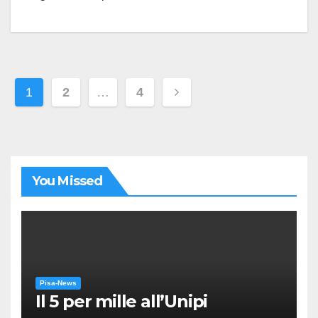
Paginazione
1
2
…
4
degli
articoli
You Missed
Pisa-News
Il 5 per mille all’Unipi