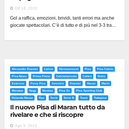
Ott 16, 2022
Gol a raffica, emozioni, brividi, tanti errori ma anche
giocate spettacolari. C’è di tutto e di più nel 3-3 tra…
Alexander Knaster
Calcio
Hermannsson
Pisa
Pisa Calcio
Pisa-News
Primo Piano
Calciomercato
Cohen
Dekic
Esterves
Forza Pisa
Jureskin
Knaster
Maran
Marin
Morutan
Nagy
Nicolas
Pisa Sc
Pisa Sporting Club
Rolando Maran
Rus
Seck
Serie B
Toure
Tuttopisa
Il nuovo Pisa di Maran tutto da
rivelare e che si riscopre
multietnico
Ago 5, 2022