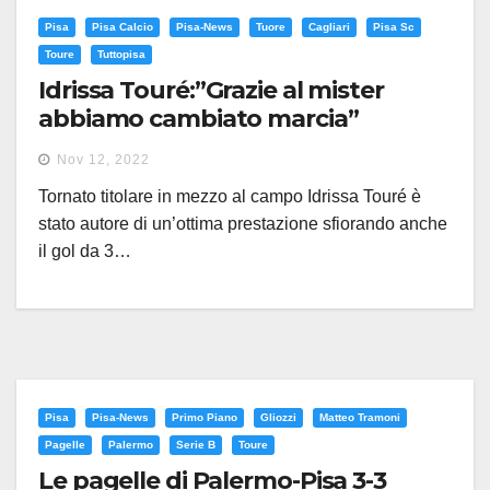
Pisa
Pisa Calcio
Pisa-News
Tuore
Cagliari
Pisa Sc
Toure
Tuttopisa
Idrissa Touré:”Grazie al mister
abbiamo cambiato marcia”
Nov 12, 2022
Tornato titolare in mezzo al campo Idrissa Touré è
stato autore di un’ottima prestazione sfiorando anche
il gol da 3…
Pisa
Pisa-News
Primo Piano
Gliozzi
Matteo Tramoni
Pagelle
Palermo
Serie B
Toure
Le pagelle di Palermo-Pisa 3-3