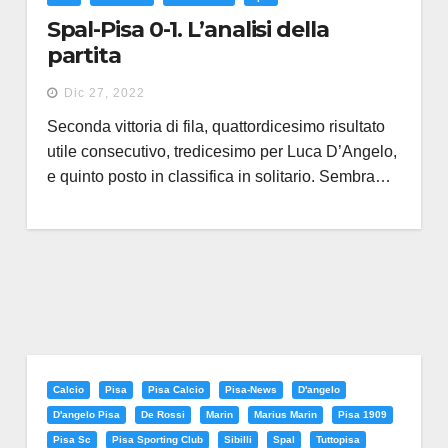
Spal-Pisa 0-1. L’analisi della
partita
Dic 27, 2022
Seconda vittoria di fila, quattordicesimo risultato
utile consecutivo, tredicesimo per Luca D’Angelo,
e quinto posto in classifica in solitario. Sembra…
Calcio
Pisa
Pisa Calcio
Pisa-News
D'angelo
D'angelo Pisa
De Rossi
Marin
Marius Marin
Pisa 1909
Pisa Sc
Pisa Sporting Club
Sibilli
Spal
Tuttopisa