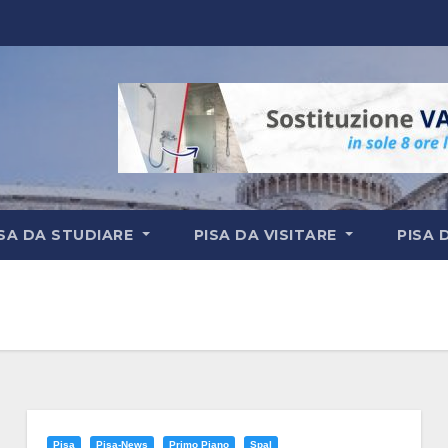
ISA DA STUDIARE
PISA DA VISITARE
PISA 
Pisa
Pisa-News
Primo Piano
Spal