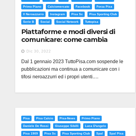
Primo Piano
Calciomercato
Facebook
Forza Pisa
Il Neroazzurro
Instagram
Pisa Sc
Pisa Sporting Club
Serie B
Social
Social Network
Tuttopisa
Piattaforme e modi diversi di
comunicare: come cambia
TuttoPisa
Dic 30, 2022
Dal 1 gennaio 2023 TuttoPisa.com sospende le
pubblicazioni ma continua a comunicare con i
tifosi neroazzurri ed i propri utenti.…
Pisa
Pisa Calcio
Pisa-News
Primo Piano
Daniele De Rossi
Giuseppe Sibilli
Luca D'angelo
Pisa 1909
Pisa Sc
Pisa Sporting Club
Spal
Spal Pisa