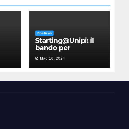
Pisa-News
Starting@Unipi: il
bando per
supportare la
Mag 16, 2024
partecipazione
all’ERC Starting
Grant