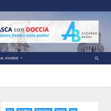
DA VIVERE
Pisa
Pisa-News
Primo Piano
Pagelle
Spal