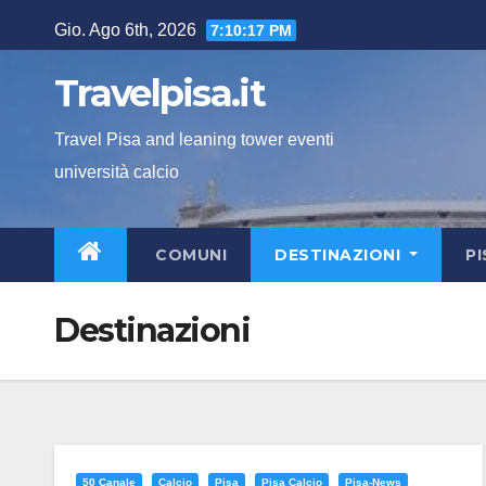
Salta
Gio. Ago 6th, 2026
7:10:18 PM
al
contenuto
Travelpisa.it
Travel Pisa and leaning tower eventi
università calcio
COMUNI
DESTINAZIONI
P
Destinazioni
50 Canale
Calcio
Pisa
Pisa Calcio
Pisa-News