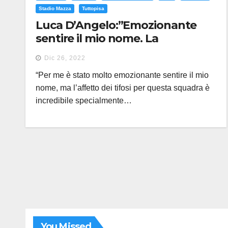
Stadio Mazza
Tuttopisa
Luca D’Angelo:”Emozionante
sentire il mio nome. La
compattezza ci sta portando
Dic 26, 2022
frutti”
“Per me è stato molto emozionante sentire il mio
nome, ma l’affetto dei tifosi per questa squadra è
incredibile specialmente…
You Missed