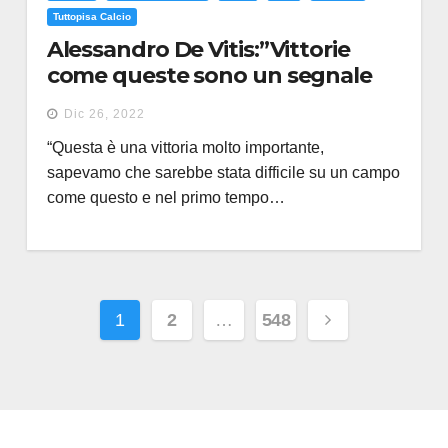
Tuttopisa Calcio
Alessandro De Vitis:”Vittorie
come queste sono un segnale
importante”
Dic 26, 2022
“Questa è una vittoria molto importante,
sapevamo che sarebbe stata difficile su un campo
come questo e nel primo tempo…
Paginazione
1
2
…
548
degli
articoli