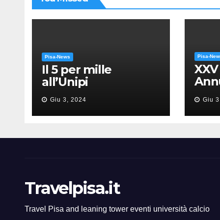
Pisa-Ne
Pisa-News
XXV
Il 5 per mille
Annu
all’Unipi
dell
Giu 3, 2024
Giu 3
“Mes
Gia
Travelpisa.it
Travel Pisa and leaning tower eventi università calcio