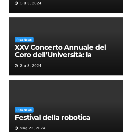
Giu 3, 2024
Pisa-News
XXV Concerto Annuale del
Coro dell’Università: la
“Messa in gloria” di Giacomo
Giu 3, 2024
Puccini
Pisa-News
Festival della robotica
Mag 23, 2024