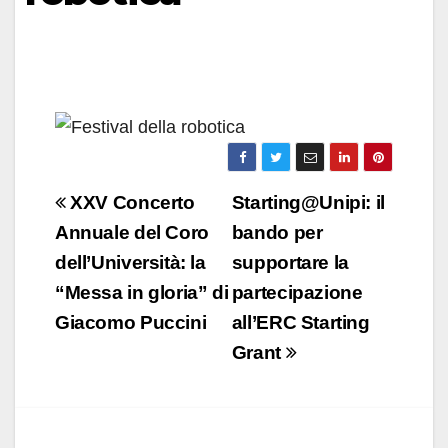
Navigazione
XXV Concerto
Starting@Unipi: il
articoli
Annuale del Coro
bando per
dell’Università: la
supportare la
“Messa in gloria” di
partecipazione
Giacomo Puccini
all’ERC Starting
Grant