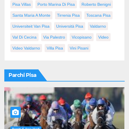
Pisa Villas
Porto Marina Di Pisa
Roberto Benigni
Santa Maria A Monte
Tirrenia Pisa
Toscana Pisa
Universiteit Van Pisa
Università Pisa
Valdarno
Val Di Cecina
Via Palestro
Vicopisano
Video
Video Valdarno
Villa Pisa
Vini Pisani
Parchi Pisa
Parchi E Aree Verdi