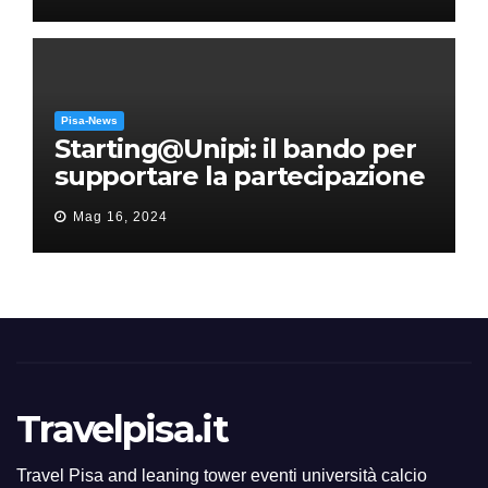
Pisa-News
Starting@Unipi: il bando per
supportare la partecipazione
all’ERC Starting Grant
Mag 16, 2024
Travelpisa.it
Travel Pisa and leaning tower eventi università calcio