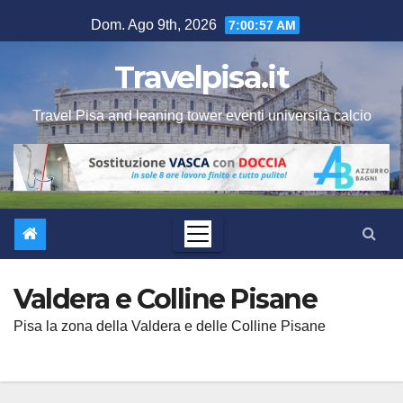
Salta
Dom. Ago 9th, 2026
7:00:58 AM
al
contenuto
Travelpisa.it
Travel Pisa and leaning tower eventi università calcio
Valdera e Colline Pisane
Pisa la zona della Valdera e delle Colline Pisane