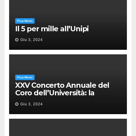
Pisa-News
Il 5 per mille all’Unipi
Giu 3, 2024
Pisa-News
XXV Concerto Annuale del
Coro dell’Università: la
“Messa in gloria” di Giacomo
Giu 3, 2024
Puccini