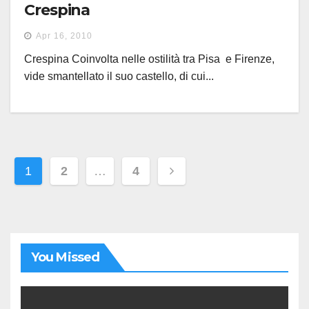
Crespina
Apr 16, 2010
Crespina Coinvolta nelle ostilità tra Pisa e Firenze,
vide smantellato il suo castello, di cui...
Paginazione
1
2
…
4
degli
articoli
You Missed