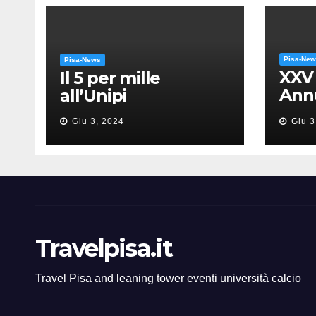
Pisa-Ne
Pisa-News
XXV
Il 5 per mille
Annu
all’Unipi
dell
Giu 3, 2024
Giu 3
“Mes
Gia
Travelpisa.it
Travel Pisa and leaning tower eventi università calcio