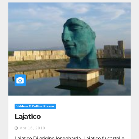
Valdera E Colline Pisane
Lajatico
Apr 16, 2010
Lajatico Di origine longobarda, Lajatico fu castello