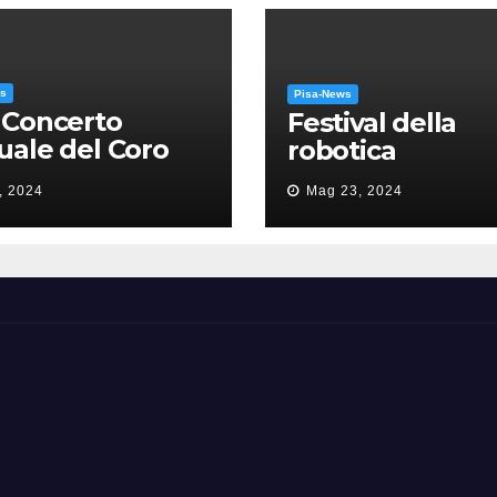
ws
Pisa-News
 Concerto
Festival della
ale del Coro
robotica
’Università: la
, 2024
Mag 23, 2024
sa in gloria” di
como Puccini