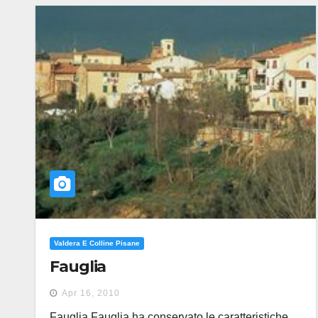
Valdera E Colline Pisane
Fauglia
Apr 16, 2010
Fauglia Fauglia ha conservato le caratteristiche