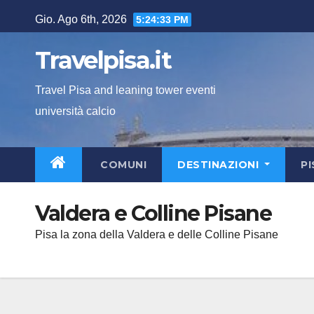
Salta
Gio. Ago 6th, 2026
5:24:34 PM
al
contenuto
Travelpisa.it
Travel Pisa and leaning tower eventi
università calcio
COMUNI
DESTINAZIONI
P
Valdera e Colline Pisane
Pisa la zona della Valdera e delle Colline Pisane