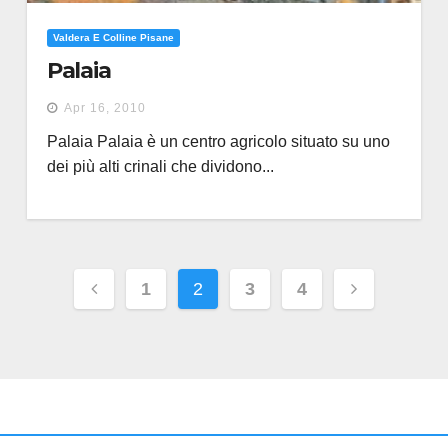
Valdera E Colline Pisane
Palaia
Apr 16, 2010
Palaia Palaia è un centro agricolo situato su uno
dei più alti crinali che dividono...
Paginazione
1
2
3
4
degli
articoli