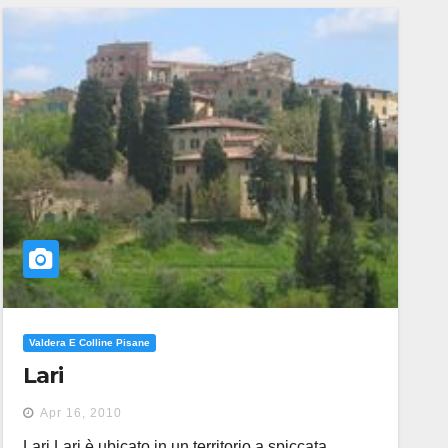
Valdera E Colline Pisane
Lari
Apr 16, 2010
Lari Lari è ubicato in un territorio a spiccata