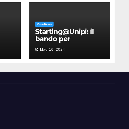
Pisa-News
Starting@Unipi: il
bando per
supportare la
Mag 16, 2024
partecipazione
all’ERC Starting
Grant