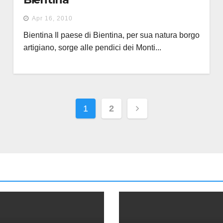
Apr 16, 2010
Bientina Il paese di Bientina, per sua natura borgo
artigiano, sorge alle pendici dei Monti...
Paginazione
1
2
degli
articoli