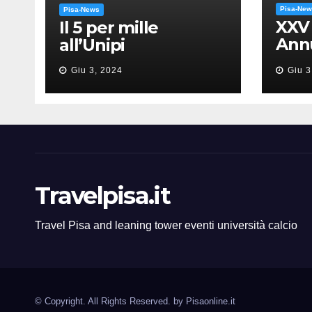
Pisa-Ne
Pisa-News
XXV
Il 5 per mille
Annu
all’Unipi
dell
Giu 3, 2024
Giu 3
“Mes
Gia
Travelpisa.it
Travel Pisa and leaning tower eventi università calcio
© Copyright. All Rights Reserved. by
Pisaonline.it