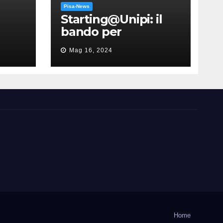
Pisa-News
Starting@Unipi: il
bando per
supportare la
Mag 16, 2024
partecipazione
all’ERC Starting
Grant
Home