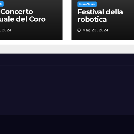
ws
Pisa-News
 Concerto
Festival della
ale del Coro
robotica
’Università: la
, 2024
Mag 23, 2024
sa in gloria” di
como Puccini