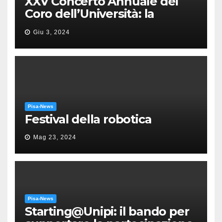
XXV Concerto Annuale del
Coro dell’Università: la
“Messa in gloria” di Giacomo
Giu 3, 2024
Puccini
Pisa-News
Festival della robotica
Mag 23, 2024
Pisa-News
Starting@Unipi: il bando per