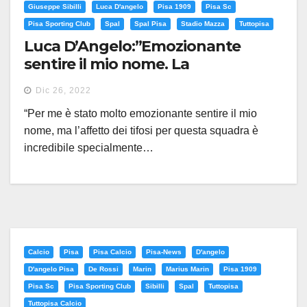
Giuseppe Sibilli
Luca D'angelo
Pisa 1909
Pisa Sc
Pisa Sporting Club
Spal
Spal Pisa
Stadio Mazza
Tuttopisa
Luca D’Angelo:”Emozionante
sentire il mio nome. La
compattezza ci sta portando
Dic 26, 2022
frutti”
“Per me è stato molto emozionante sentire il mio
nome, ma l’affetto dei tifosi per questa squadra è
incredibile specialmente…
Calcio
Pisa
Pisa Calcio
Pisa-News
D'angelo
D'angelo Pisa
De Rossi
Marin
Marius Marin
Pisa 1909
Pisa Sc
Pisa Sporting Club
Sibilli
Spal
Tuttopisa
Tuttopisa Calcio