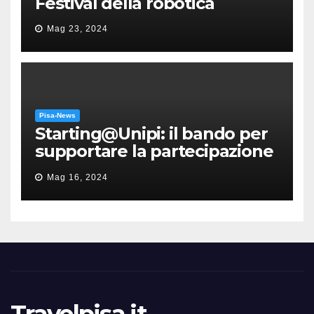
Festival della robotica
Mag 23, 2024
Pisa-News
Starting@Unipi: il bando per
supportare la partecipazione
all’ERC Starting Grant
Mag 16, 2024