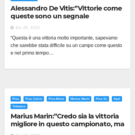
Alessandro De Vitis:”Vittorie come
queste sono un segnale
importante”
Dic 26, 2022
“Questa è una vittoria molto importante, sapevamo
che sarebbe stata difficile su un campo come questo
e nel primo tempo…
Pisa
Pisa Calcio
Pisa-News
Marius Marin
Pisa Sc
Spal
Tuttopisa
Marius Marin:”Credo sia la vittoria
migliore in questo campionato, ma
non abbiamo ancora fatto niente”