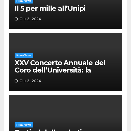
Pisa-News
Il 5 per mille all’Unipi
Giu 3, 2024
Pisa-News
XXV Concerto Annuale del
Coro dell’Università: la
“Messa in gloria” di Giacomo
Giu 3, 2024
Puccini
Pisa-News