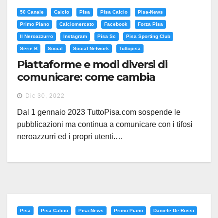
50 Canale
Calcio
Pisa
Pisa Calcio
Pisa-News
Primo Piano
Calciomercato
Facebook
Forza Pisa
Il Neroazzurro
Instagram
Pisa Sc
Pisa Sporting Club
Serie B
Social
Social Network
Tuttopisa
Piattaforme e modi diversi di
comunicare: come cambia
TuttoPisa
Dic 30, 2022
Dal 1 gennaio 2023 TuttoPisa.com sospende le
pubblicazioni ma continua a comunicare con i tifosi
neroazzurri ed i propri utenti.…
Pisa
Pisa Calcio
Pisa-News
Primo Piano
Daniele De Rossi