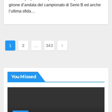
girone d’andata del campionato di Serie B ed anche
l’ultima sfida…
Paginazione
1
2
…
343
degli
articoli
You Missed