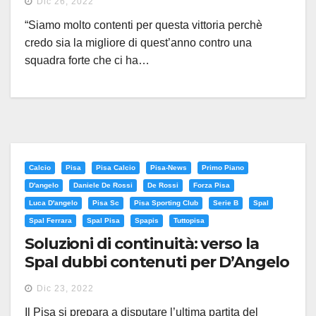
Dic 26, 2022
“Siamo molto contenti per questa vittoria perchè
credo sia la migliore di quest’anno contro una
squadra forte che ci ha…
Calcio
Pisa
Pisa Calcio
Pisa-News
Primo Piano
D'angelo
Daniele De Rossi
De Rossi
Forza Pisa
Luca D'angelo
Pisa Sc
Pisa Sporting Club
Serie B
Spal
Spal Ferrara
Spal Pisa
Spapis
Tuttopisa
Soluzioni di continuità: verso la
Spal dubbi contenuti per D’Angelo
Dic 23, 2022
Il Pisa si prepara a disputare l’ultima partita del