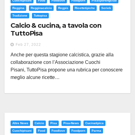
Cuochipisani
Food
Foodlove
Foodporn
Pisasportingclub
Reggina
Regginacalcio
Regpis
Ricettetipiche
Serieb
Tradizione
Tuttopisa
Calcio & cucina, a tavola con
TuttoPisa
Feb 27, 2022
Anche per questa stagione calcistica, grazie alla
collaborazione con l’Associazione Cuochi
Pisani, TuttoPisa propone una rubrica per conoscere
meglio alcune ricette…
Altre News
Calcio
Pisa
Pisa-News
Cucinatipica
Cuochipisani
Food
Foodlove
Foodporn
Parma