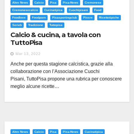
Altre News
Calcio
Pisa
Pisa-News
Cremonese
Cremonesecalcio
Cucinatipica
Cuochipisani
Food
Foodlove
Foodporn
Pisasportingclub
Piscre
Ricettetipiche
Serieb
Tradizione
Tuttopisa
Calcio & cucina, a tavola con
TuttoPisa
Mar 13, 2022
Anche per questa stagione calcistica, grazie alla
collaborazione con l’Associazione Cuochi
Pisani, TuttoPisa propone una rubrica per conoscere
meglio alcune ricette…
Altre News
Calcio
Pisa
Pisa-News
Cucinatipica