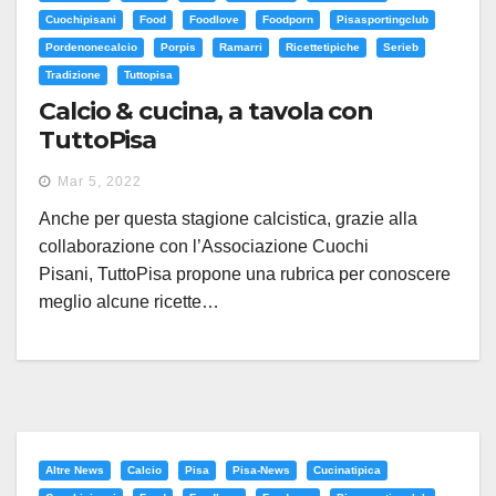
Cuochipisani
Food
Foodlove
Foodporn
Pisasportingclub
Pordenonecalcio
Porpis
Ramarri
Ricettetipiche
Serieb
Tradizione
Tuttopisa
Calcio & cucina, a tavola con
TuttoPisa
Mar 5, 2022
Anche per questa stagione calcistica, grazie alla
collaborazione con l’Associazione Cuochi
Pisani, TuttoPisa propone una rubrica per conoscere
meglio alcune ricette…
Altre News
Calcio
Pisa
Pisa-News
Cucinatipica