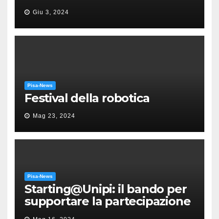
“Messa in gloria” di Giacomo
Giu 3, 2024
Puccini
Pisa-News
Festival della robotica
Mag 23, 2024
Pisa-News
Starting@Unipi: il bando per
supportare la partecipazione
all’ERC Starting Grant