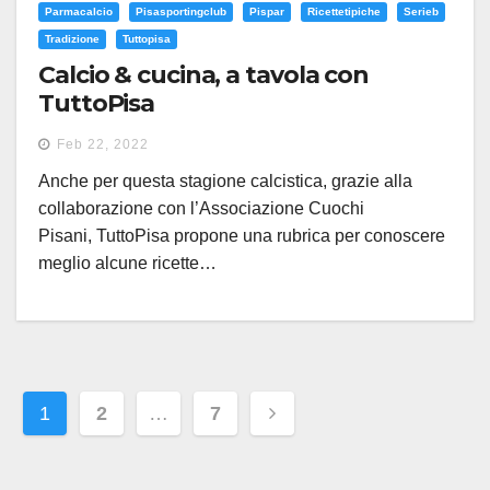
Parmacalcio
Pisasportingclub
Pispar
Ricettetipiche
Serieb
Tradizione
Tuttopisa
Calcio & cucina, a tavola con
TuttoPisa
Feb 22, 2022
Anche per questa stagione calcistica, grazie alla
collaborazione con l’Associazione Cuochi
Pisani, TuttoPisa propone una rubrica per conoscere
meglio alcune ricette…
Paginazione
1
2
…
7
degli
articoli