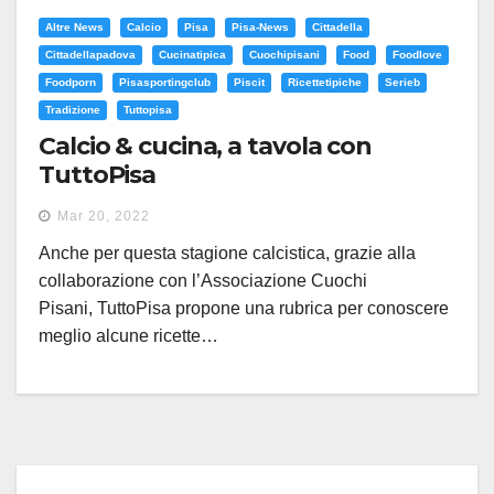
Altre News
Calcio
Pisa
Pisa-News
Cittadella
Cittadellapadova
Cucinatipica
Cuochipisani
Food
Foodlove
Foodporn
Pisasportingclub
Piscit
Ricettetipiche
Serieb
Tradizione
Tuttopisa
Calcio & cucina, a tavola con
TuttoPisa
Mar 20, 2022
Anche per questa stagione calcistica, grazie alla
collaborazione con l’Associazione Cuochi
Pisani, TuttoPisa propone una rubrica per conoscere
meglio alcune ricette…