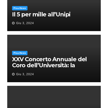
Pisa-News
Il 5 per mille all’Unipi
Giu 3, 2024
Pisa-News
XXV Concerto Annuale del
Coro dell’Università: la
“Messa in gloria” di Giacomo
Giu 3, 2024
Puccini