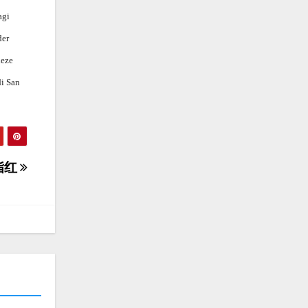
agi
der
deze
di San
脂红