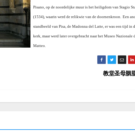
Pisano, op de noordelijke muur is het heiligdom van Stagio St
(1534), waarin werd de relikwie van de doornenkroon.
Een an
standbeeld van Pisa, de Madonna del Latte, er was een tijd in 
kerk, maar werd later overgebracht naar het Museo Nazionale 
Matteo.
教堂圣母胭