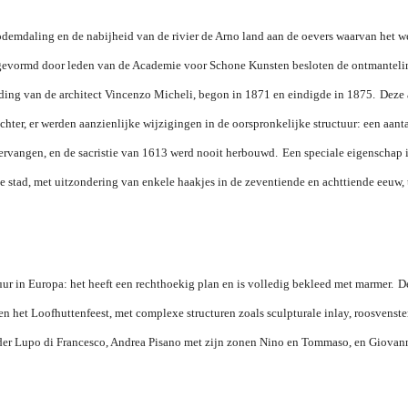
bodemdaling en de nabijheid van de rivier de Arno land aan de oevers waarvan het w
e gevormd door leden van de Academie voor Schone Kunsten besloten de ontmanteli
iding van de architect Vincenzo Micheli, begon in 1871 en eindigde in 1875.
Deze 
chter, er werden aanzienlijke wijzigingen in de oorspronkelijke structuur: een aant
ervangen, en de sacristie van 1613 werd nooit herbouwd.
Een speciale eigenschap i
e stad, met uitzondering van enkele haakjes in de zeventiende en achttiende eeuw,
ur in Europa: het heeft een rechthoekig plan en is volledig bekleed met marmer.
D
 het Loofhuttenfeest, met complexe structuren zoals sculpturale inlay, roosvenste
der Lupo di Francesco, Andrea Pisano met zijn zonen Nino en Tommaso, en Giovan