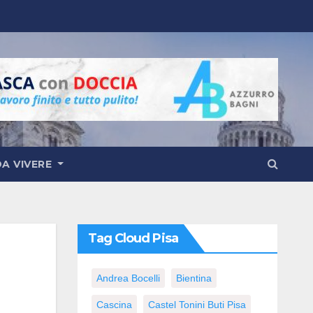
DA VIVERE
Tag Cloud Pisa
Andrea Bocelli
Bientina
Cascina
Castel Tonini Buti Pisa