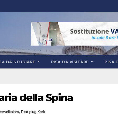
ISA DA STUDIARE
PISA DA VISITARE
PISA 
ria della Spina
,
wervelkolom
Pisa plug Kerk