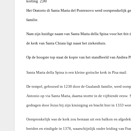
korting  2,00
Het Oratorio di Santa Maria del Pontenovo werd oorspronkelijk g
familie.
Nam zijn huidige naam van Santa Maria della Spina voor het feit 
de kerk van Santa Chiara ligt naast het ziekenhuis.
Op de hoogste top staat de kopie van het standbeeld van Andrea
Santa Maria della Spina is een kleine gotische kerk in Pisa mail.
De tempel, gebouwd in 1230 door de Gualandi familie, werd oors
Antonio op via Santa Maria, daarna stortte in de vijftiende eeuw.
gedragen door Jezus bij zijn kruisiging en bracht hier in 1333 w
Oorspronkelijk was de kerk zou bestaan ​​uit een balkon en afgede
breiden en eindigde in 1376, waarschijnlijk onder leiding van Fran