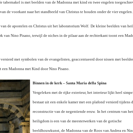
e de tabernakel is met beelden van de Madonna met kind en twee engelen toegeschre
an de voorkant naar het standbeeld van Christus te houden onder de vier engelen.
n van de apostelen en Christus uit het laboratorium Wolf.
De kleine beelden van hei
erk van Nino Pisano, terwijl de niches in de pilaar aan de rechterkant toont een Ma
n versierd met symbolen van de evangelisten, geaccentueerd door nissen met beeld
et een Madonna met Kind door Nino Pisano.
Binnen in de kerk – Santa Maria della Spina
Vergeleken met de rijke exterieur, het interieur lijkt heel simpe
bestaat uit een enkele kamer met een plafond versierd tijdens 
reconstructie van de negentiende eeuw.
In het centrum van het
heiligdom is een van de meesterwerken van de gotische
beeldhouwkunst, de Madonna van de Roos van Andrea en Nin