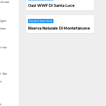
ven aan
Oasi WWF Di Santa Luce
ligen
Parchi E Aree Verdi
Riserva Naturale Di Montefalcone
donna
en van
l.
Het
de
o