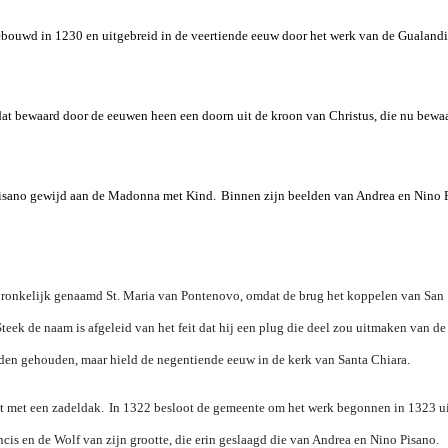
ebouwd in 1230 en uitgebreid in de veertiende eeuw door het werk van de Gualandi
dat bewaard door de eeuwen heen een doorn uit de kroon van Christus, die nu bewa
 Pisano gewijd aan de Madonna met Kind.
Binnen zijn beelden van Andrea en Nino 
pronkelijk genaamd St. Maria van Pontenovo, omdat de brug het koppelen van San
Steek de naam is afgeleid van het feit dat hij een plug die deel zou uitmaken van d
orden gehouden, maar hield de negentiende eeuw in de kerk van Santa Chiara.
kt met een zadeldak.
In 1322 besloot de gemeente om het werk begonnen in 1323 ui
cis en de Wolf van zijn grootte, die erin geslaagd die van Andrea en Nino Pisano.