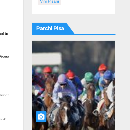
Vini Pisani
Parchi Pisa
ard in
Pisano.
e kroon
t te