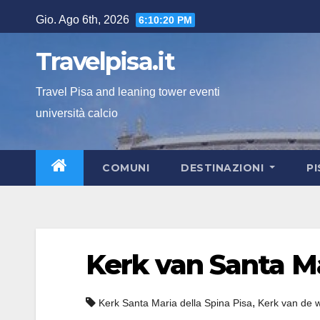
Salta
Gio. Ago 6th, 2026
6:10:21 PM
al
contenuto
Travelpisa.it
Travel Pisa and leaning tower eventi
università calcio
COMUNI
DESTINAZIONI
P
Kerk van Santa Ma
,
Kerk Santa Maria della Spina Pisa
Kerk van de 