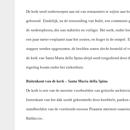
De kerk werd onderworpen aan tal van restauraties te wijten aan 
gebouwd.
Eindelijk, na de eenwording van Italië, een commissi
de wederopbouw, die was stabieler en veiliger.
Het werk, onder le
een paar meter verplaatst naar het oosten, en hoger in de tempel.
E
stappen werden opgenomen, de beelden waren slecht hersteld of v
de kerk van Santa Maria della Spina altijd werd toegediend door d
regering kwam onder het ziekenhuis.
Buitenkant van de kerk – Santa Maria della Spina
De kerk is een van de mooiste voorbeelden van gotische architectu
buitenkant van het dak wordt gekenmerkt door knobbels, pauken en
standbeelden van de veertiende-eeuwse Pisaanse meesters waaron
Balduccio .