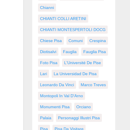
Chianni
CHIANTI COLLI ARETINI
CHIANTI MONTESPERTOLI DOCG
Chiese Pisa
Comuni
Crespina
Diotisalvi
Fauglia
Fauglia Pisa
Foto Pisa
L'Université De Pise
Lari
La Universidad De Pisa
Leonardo Da Vinci
Marco Treves
Montopoli In Val D'Arno
Monumenti Pisa
Orciano
Palaia
Personaggi Illustri Pisa
Pisa
Pisa Da Visitare