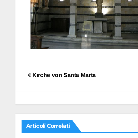
Navigazione
Kirche von Santa Marta
articoli
Articoli Correlati