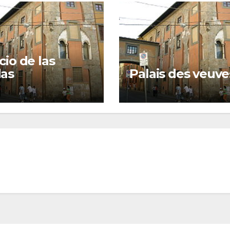
cio de las
das
Palais des veuve