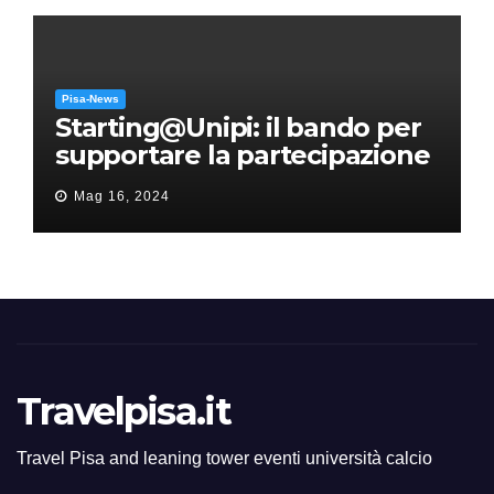
Pisa-News
Starting@Unipi: il bando per
supportare la partecipazione
all’ERC Starting Grant
Mag 16, 2024
Travelpisa.it
Travel Pisa and leaning tower eventi università calcio