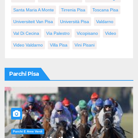
Santa Maria A Monte
Tirrenia Pisa
Toscana Pisa
Universiteit Van Pisa
Università Pisa
Valdarno
Val Di Cecina
Via Palestro
Vicopisano
Video
Video Valdarno
Villa Pisa
Vini Pisani
Parchi Pisa
Parchi E Aree Verdi