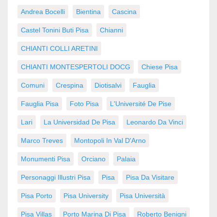
Andrea Bocelli
Bientina
Cascina
Castel Tonini Buti Pisa
Chianni
CHIANTI COLLI ARETINI
CHIANTI MONTESPERTOLI DOCG
Chiese Pisa
Comuni
Crespina
Diotisalvi
Fauglia
Fauglia Pisa
Foto Pisa
L'Université De Pise
Lari
La Universidad De Pisa
Leonardo Da Vinci
Marco Treves
Montopoli In Val D'Arno
Monumenti Pisa
Orciano
Palaia
Personaggi Illustri Pisa
Pisa
Pisa Da Visitare
Pisa Porto
Pisa University
Pisa Università
Pisa Villas
Porto Marina Di Pisa
Roberto Benigni