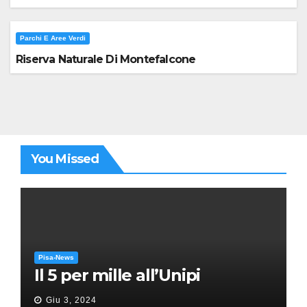
Parchi E Aree Verdi
Riserva Naturale Di Montefalcone
You Missed
Pisa-News
Il 5 per mille all’Unipi
Giu 3, 2024