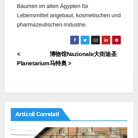
Bäumen im alten Ägypten für
Lebensmittel angebaut, kosmetischen und
pharmazeutischen-Industrie.
Navigazione
博物馆Nazionale大街迪圣
articoli
Planetarium
马特奥
Articoli Correlati