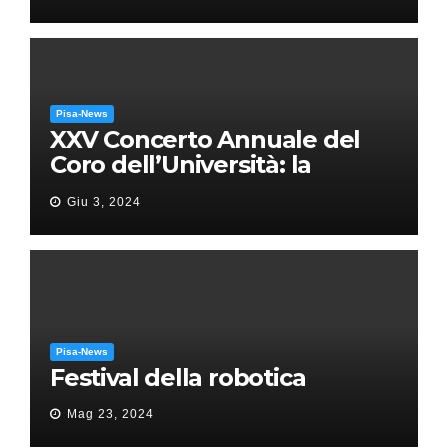
Pisa-News
XXV Concerto Annuale del
Coro dell’Università: la
“Messa in gloria” di Giacomo
Giu 3, 2024
Puccini
Pisa-News
Festival della robotica
Mag 23, 2024