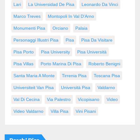
Lari
La Universidad De Pisa
Leonardo Da Vinci
Marco Treves
Montopoli In Val D'Arno
Monumenti Pisa
Orciano
Palaia
Personaggi Illustri Pisa
Pisa
Pisa Da Visitare
Pisa Porto
Pisa University
Pisa Università
Pisa Villas
Porto Marina Di Pisa
Roberto Benigni
Santa Maria A Monte
Tirrenia Pisa
Toscana Pisa
Universiteit Van Pisa
Università Pisa
Valdarno
Val Di Cecina
Via Palestro
Vicopisano
Video
Video Valdarno
Villa Pisa
Vini Pisani