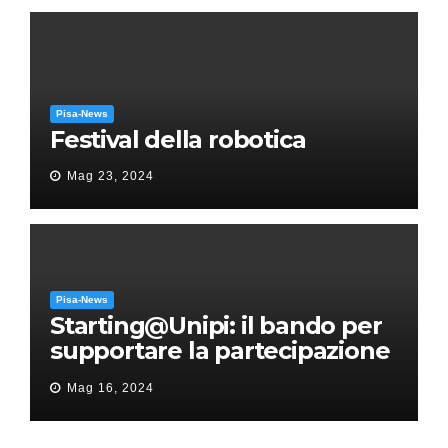
Pisa-News
Festival della robotica
Mag 23, 2024
Pisa-News
Starting@Unipi: il bando per
supportare la partecipazione
all’ERC Starting Grant
Mag 16, 2024