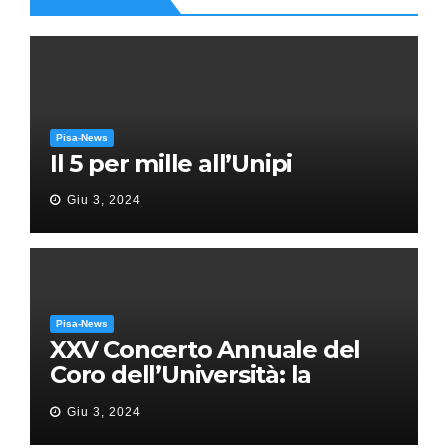
Pisa-News
Il 5 per mille all’Unipi
Giu 3, 2024
Pisa-News
XXV Concerto Annuale del
Coro dell’Università: la
“Messa in gloria” di Giacomo
Giu 3, 2024
Puccini