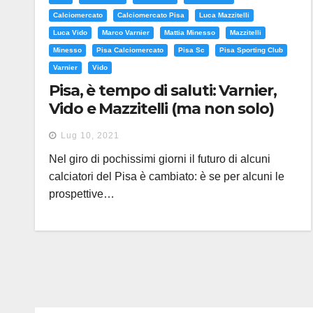
Calciomercato
Calciomercato Pisa
Luca Mazzitelli
Luca Vido
Marco Varnier
Mattia Minesso
Mazzitelli
Minesso
Pisa Calciomercato
Pisa Sc
Pisa Sporting Club
Varnier
Vido
Pisa, è tempo di saluti: Varnier,
Vido e Mazzitelli (ma non solo)
proseguiranno altrove
Lug 10, 2021
Nel giro di pochissimi giorni il futuro di alcuni
calciatori del Pisa è cambiato: è se per alcuni le
prospettive…