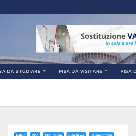
ISA DA STUDIARE
PISA DA VISITARE
PISA 
Calcio
Pisa
Pisa Calcio
Pisa-News
Calciomercato