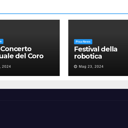
ws
Pisa-News
 Concerto
Festival della
ale del Coro
robotica
’Università: la
, 2024
Mag 23, 2024
sa in gloria” di
como Puccini