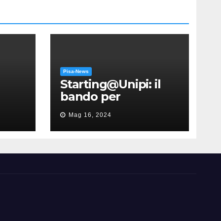
Pisa-News
Starting@Unipi: il
bando per
supportare la
Mag 16, 2024
partecipazione
all’ERC Starting
Grant