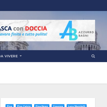
DA VIVERE
Pisa
Pisa Calcio
Pisa-News
Cosenza
Luca Mazzitelli