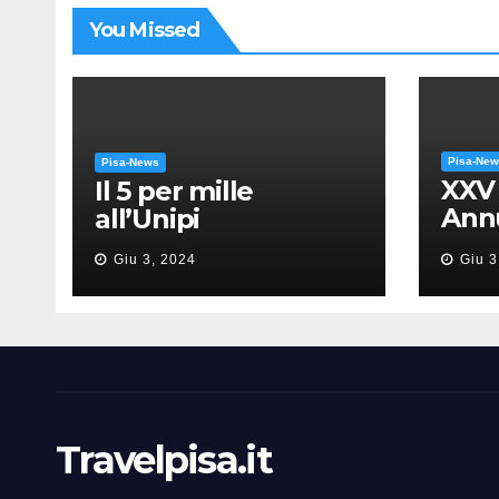
You Missed
Pisa-Ne
Pisa-News
XXV
Il 5 per mille
Annu
all’Unipi
dell
Giu 3, 2024
Giu 3
“Mes
Gia
Travelpisa.it