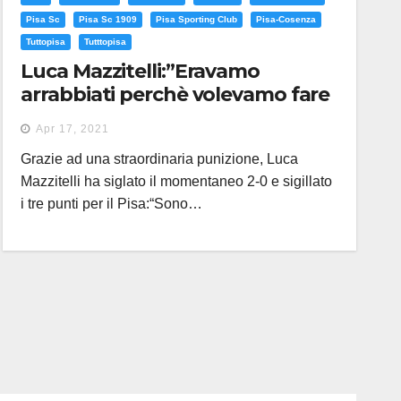
Pisa Sc
Pisa Sc 1909
Pisa Sporting Club
Pisa-Cosenza
Tuttopisa
Tutttopisa
Luca Mazzitelli:”Eravamo
arrabbiati perchè volevamo fare
meglio ultimamente. Abbiamo
Apr 17, 2021
lavorato sodo per fare una gara
Grazie ad una straordinaria punizione, Luca
così”
Mazzitelli ha siglato il momentaneo 2-0 e sigillato
i tre punti per il Pisa:“Sono…