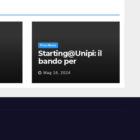
Pisa-News
Starting@Unipi: il
bando per
supportare la
Mag 16, 2024
partecipazione
all’ERC Starting
Grant