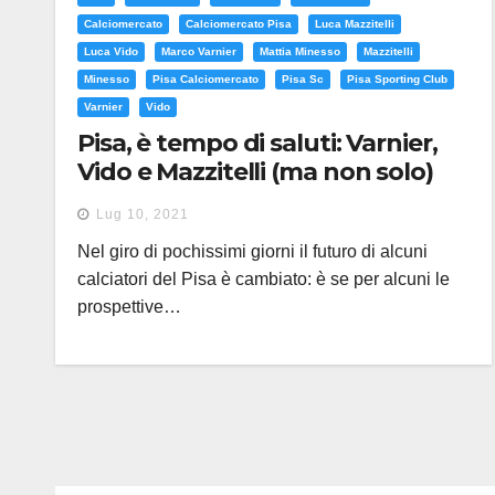
Calciomercato
Calciomercato Pisa
Luca Mazzitelli
Luca Vido
Marco Varnier
Mattia Minesso
Mazzitelli
Minesso
Pisa Calciomercato
Pisa Sc
Pisa Sporting Club
Varnier
Vido
Pisa, è tempo di saluti: Varnier,
Vido e Mazzitelli (ma non solo)
proseguiranno altrove
Lug 10, 2021
Nel giro di pochissimi giorni il futuro di alcuni
calciatori del Pisa è cambiato: è se per alcuni le
prospettive…