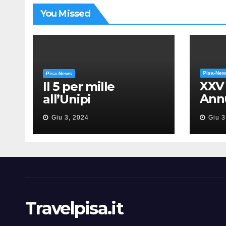
You Missed
Pisa-Ne
Pisa-News
XXV
Il 5 per mille
Annu
all’Unipi
dell
Giu 3, 2024
Giu 3
“Mes
Gia
Travelpisa.it