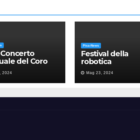
ws
Pisa-News
 Concerto
Festival della
ale del Coro
robotica
’Università: la
, 2024
Mag 23, 2024
sa in gloria” di
como Puccini