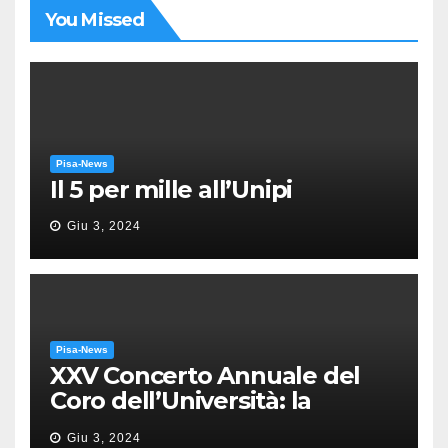
You Missed
Pisa-News
Il 5 per mille all’Unipi
Giu 3, 2024
Pisa-News
XXV Concerto Annuale del
Coro dell’Università: la
“Messa in gloria” di Giacomo
Giu 3, 2024