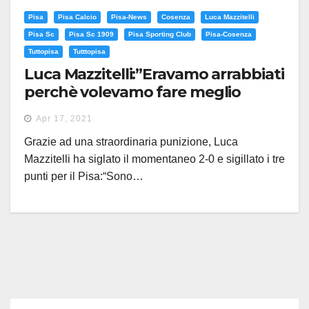
Pisa
Pisa Calcio
Pisa-News
Cosenza
Luca Mazzitelli
Pisa Sc
Pisa Sc 1909
Pisa Sporting Club
Pisa-Cosenza
Tuttopisa
Tutttopisa
Luca Mazzitelli:”Eravamo arrabbiati
perchè volevamo fare meglio
ultimamente. Abbiamo lavorato
Apr 17, 2021
sodo per fare una gara così”
Grazie ad una straordinaria punizione, Luca
Mazzitelli ha siglato il momentaneo 2-0 e sigillato i tre
punti per il Pisa:“Sono…