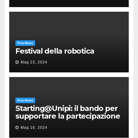
Puccini
Pisa-News
Festival della robotica
Mag 23, 2024
Pisa-News
Starting@Unipi: il bando per
supportare la partecipazione
all’ERC Starting Grant
Mag 16, 2024