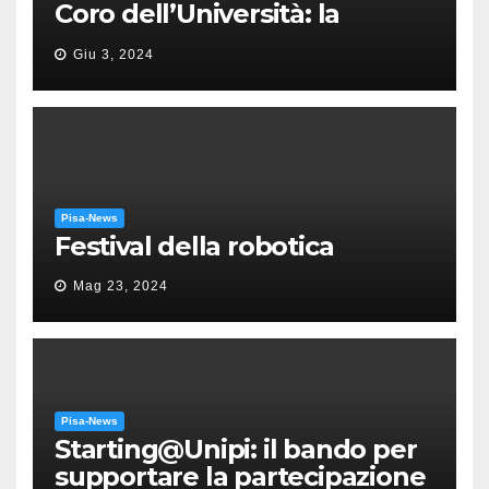
Coro dell’Università: la
“Messa in gloria” di Giacomo
Giu 3, 2024
Puccini
Pisa-News
Festival della robotica
Mag 23, 2024
Pisa-News
Starting@Unipi: il bando per
supportare la partecipazione