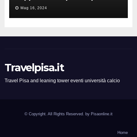
all’ERC Starting Grant
Mag 16, 2024
Travelpisa.it
Travel Pisa and leaning tower eventi università calcio
© Copyright. All Rights Reserved. by
Pisaonline.it
Home