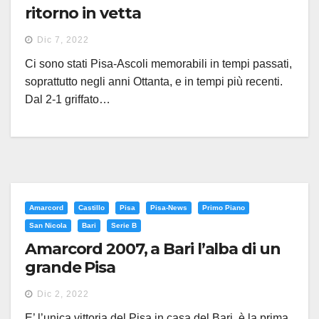
ritorno in vetta
Dic 7, 2022
Ci sono stati Pisa-Ascoli memorabili in tempi passati,
soprattutto negli anni Ottanta, e in tempi più recenti.
Dal 2-1 griffato…
Amarcord
Castillo
Pisa
Pisa-News
Primo Piano
San Nicola
Bari
Serie B
Amarcord 2007, a Bari l’alba di un
grande Pisa
Dic 2, 2022
E’ l’unica vittoria del Pisa in casa del Bari, è la prima