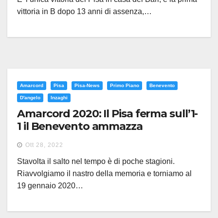
vittoria in B dopo 13 anni di assenza,…
Amarcord
Pisa
Pisa-News
Primo Piano
Benevento
D'angelo
Inzaghi
Amarcord 2020: Il Pisa ferma sull’1-
1 il Benevento ammazza
campionato
Ott 28, 2022
Stavolta il salto nel tempo è di poche stagioni.
Riavvolgiamo il nastro della memoria e torniamo al
19 gennaio 2020…