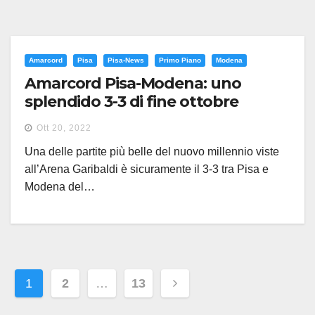
Amarcord
Pisa
Pisa-News
Primo Piano
Modena
Amarcord Pisa-Modena: uno
splendido 3-3 di fine ottobre
Ott 20, 2022
Una delle partite più belle del nuovo millennio viste
all’Arena Garibaldi è sicuramente il 3-3 tra Pisa e
Modena del…
Paginazione
1
2
…
13
degli