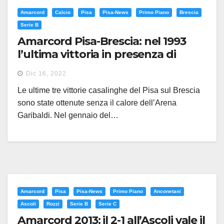
Amarcord
Calcio
Pisa
Pisa-News
Primo Piano
Brescia
Serie B
Amarcord Pisa-Brescia: nel 1993
l’ultima vittoria in presenza di
pubblico all’Arena con le
Dic 16, 2022
rondinelle
Le ultime tre vittorie casalinghe del Pisa sul Brescia
sono state ottenute senza il calore dell’Arena
Garibaldi. Nel gennaio del…
Amarcord
Pisa
Pisa-News
Primo Piano
Anconetani
Ascoli
Rozzi
Serie B
Serie C
Amarcord 2013: il 2-1 all’Ascoli vale il