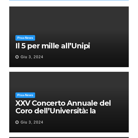
Pisa-News
Il 5 per mille all’Unipi
Giu 3, 2024
Pisa-News
XXV Concerto Annuale del
Coro dell’Università: la
“Messa in gloria” di Giacomo
Giu 3, 2024
Puccini