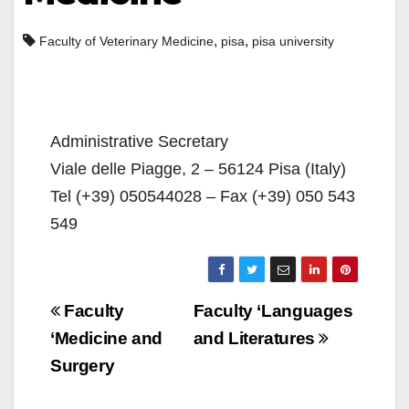
,
,
Faculty of Veterinary Medicine
pisa
pisa university
Administrative Secretary
Viale delle Piagge, 2 – 56124 Pisa (Italy)
Tel (+39) 050544028 – Fax (+39) 050 543
549
Navigazione
Faculty
Faculty ‘Languages ​​
articoli
‘Medicine and
and Literatures
Surgery