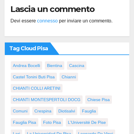
Lascia un commento
Devi essere
connesso
per inviare un commento.
Tag Cloud Pisa
Andrea Bocelli
Bientina
Cascina
Castel Tonini Buti Pisa
Chianni
CHIANTI COLLI ARETINI
CHIANTI MONTESPERTOLI DOCG
Chiese Pisa
Comuni
Crespina
Diotisalvi
Fauglia
Fauglia Pisa
Foto Pisa
L'Université De Pise
Lari
La Universidad De Pisa
Leonardo Da Vinci