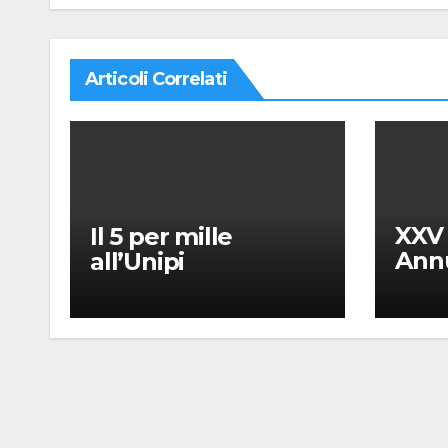
Articoli Correlati
XXV
Il 5 per mille
Annu
all’Unipi
dell’
“Mes
Giac