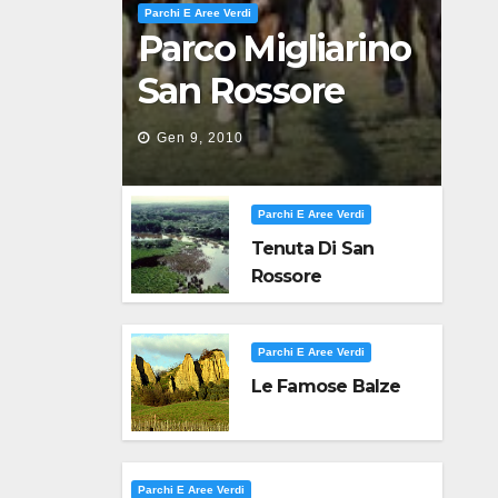
Parchi E Aree Verdi
Parco Migliarino
San Rossore
Massaciuccoli
Gen 9, 2010
Parchi E Aree Verdi
Tenuta Di San
Rossore
Parchi E Aree Verdi
Le Famose Balze
Parchi E Aree Verdi