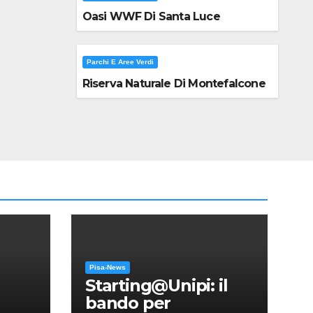
Oasi WWF Di Santa Luce
Parchi E Aree Verdi
Riserva Naturale Di Montefalcone
Pisa-News
Starting@Unipi: il
bando per