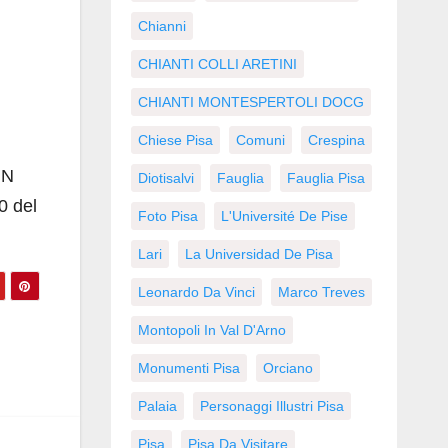
Chianni
CHIANTI COLLI ARETINI
CHIANTI MONTESPERTOLI DOCG
Chiese Pisa
Comuni
Crespina
IN
Diotisalvi
Fauglia
Fauglia Pisa
0 del
Foto Pisa
L'Université De Pise
Lari
La Universidad De Pisa
Leonardo Da Vinci
Marco Treves
Montopoli In Val D'Arno
Monumenti Pisa
Orciano
Palaia
Personaggi Illustri Pisa
Pisa
Pisa Da Visitare