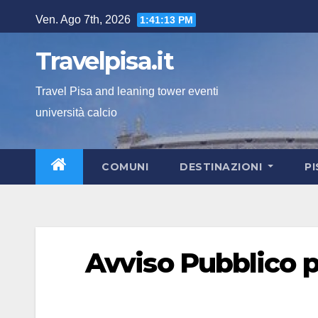
Salta
Ven. Ago 7th, 2026
1:41:14 PM
al
contenuto
Travelpisa.it
Travel Pisa and leaning tower eventi
università calcio
COMUNI
DESTINAZIONI
P
Avviso Pubblico p