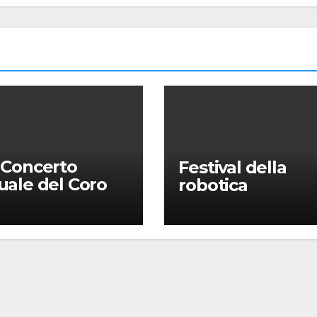
 Concerto
Festival della
ale del Coro
robotica
Università: la
sa in gloria” di
omo Puccini