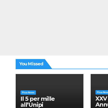
You Missed
Pisa-Ne
Pisa-News
XXV
Il 5 per mille
Annu
all’Unipi