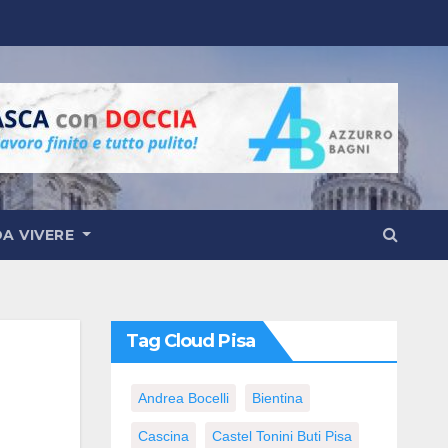
DA VIVERE
Tag Cloud Pisa
Andrea Bocelli
Bientina
Cascina
Castel Tonini Buti Pisa