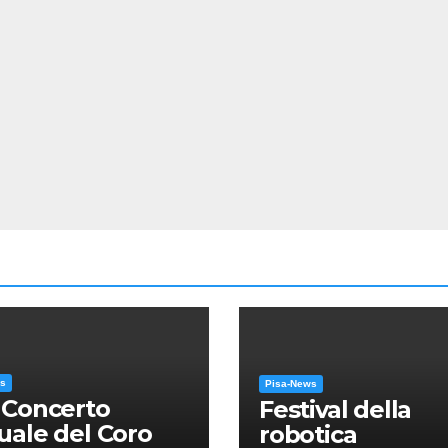
ws
Pisa-News
 Concerto
Festival della
ale del Coro
robotica