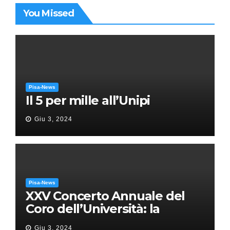
You Missed
Pisa-News
Il 5 per mille all’Unipi
Giu 3, 2024
Pisa-News
XXV Concerto Annuale del
Coro dell’Università: la
“Messa in gloria” di Giacomo
Giu 3, 2024