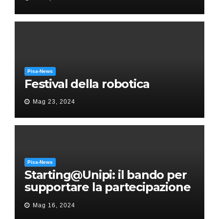
Puccini
Pisa-News
Festival della robotica
Mag 23, 2024
Pisa-News
Starting@Unipi: il bando per
supportare la partecipazione
all’ERC Starting Grant
Mag 16, 2024