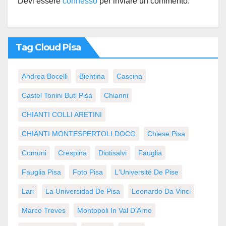
Devi essere
connesso
per inviare un commento.
Tag Cloud Pisa
Andrea Bocelli
Bientina
Cascina
Castel Tonini Buti Pisa
Chianni
CHIANTI COLLI ARETINI
CHIANTI MONTESPERTOLI DOCG
Chiese Pisa
Comuni
Crespina
Diotisalvi
Fauglia
Fauglia Pisa
Foto Pisa
L'Université De Pise
Lari
La Universidad De Pisa
Leonardo Da Vinci
Marco Treves
Montopoli In Val D'Arno