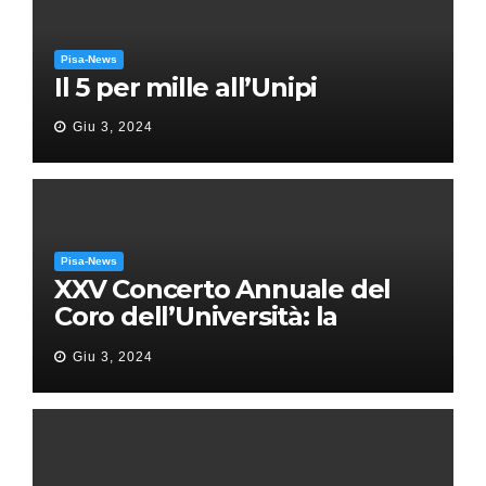
Pisa-News
Il 5 per mille all’Unipi
Giu 3, 2024
Pisa-News
XXV Concerto Annuale del
Coro dell’Università: la
“Messa in gloria” di Giacomo
Giu 3, 2024
Puccini