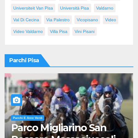
Universiteit Van Pisa
Università Pisa
Valdarno
Val Di Cecina
Via Palestro
Vicopisano
Video
Video Valdarno
Villa Pisa
Vini Pisani
Parchi Pisa
Parchi E Aree Verdi
Parco Migliarino San