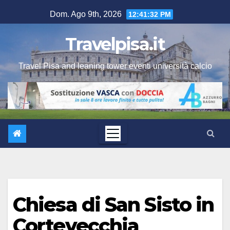
Salta
Dom. Ago 9th, 2026
12:41:32 PM
al
contenuto
Travelpisa.it
Travel Pisa and leaning tower eventi università calcio
Chiesa di San Sisto in
Cortevecchia