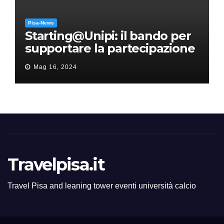
Pisa-News
Starting@Unipi: il bando per
supportare la partecipazione
all’ERC Starting Grant
Mag 16, 2024
Travelpisa.it
Travel Pisa and leaning tower eventi università calcio