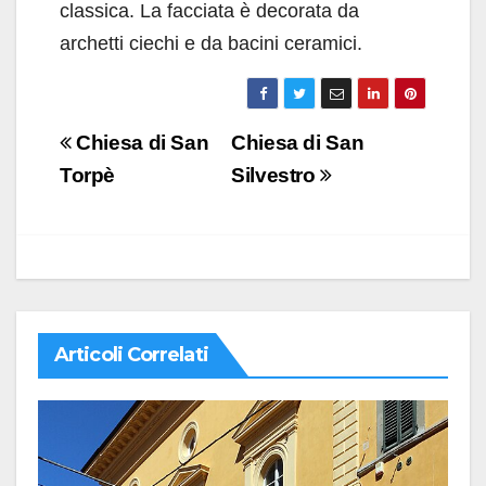
classica. La facciata è decorata da
archetti ciechi e da bacini ceramici.
Navigazione
Chiesa di San
Chiesa di San
articoli
Torpè
Silvestro
Articoli Correlati