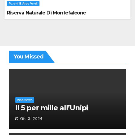
Parchi E Aree Verdi
Riserva Naturale Di Montefalcone
You Missed
Pisa-News
Il 5 per mille all’Unipi
Giu 3, 2024