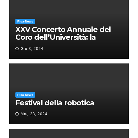
Pisa-News
XXV Concerto Annuale del
Coro dell’Università: la
“Messa in gloria” di Giacomo
Giu 3, 2024
Puccini
Pisa-News
Festival della robotica
Mag 23, 2024