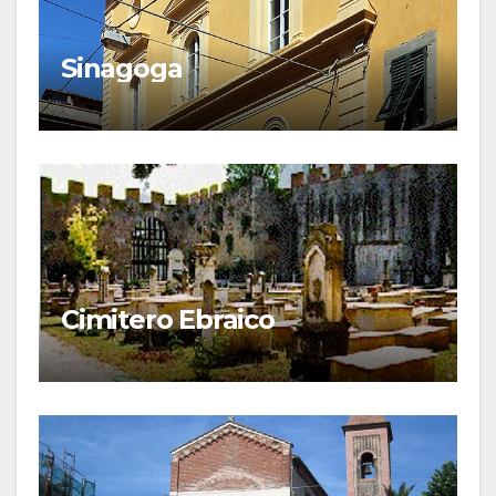
Sinagoga
Cimitero Ebraico