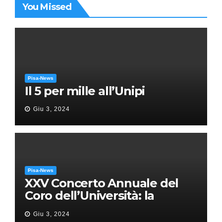
You Missed
Pisa-News
Il 5 per mille all’Unipi
Giu 3, 2024
Pisa-News
XXV Concerto Annuale del
Coro dell’Università: la
“Messa in gloria” di Giacomo
Giu 3, 2024
Puccini