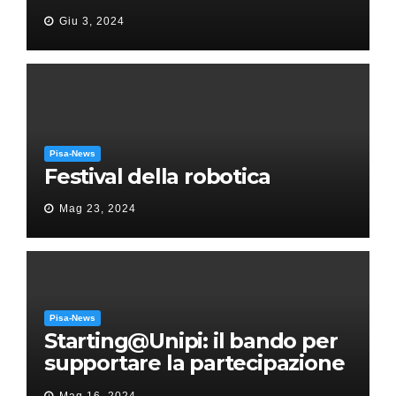
“Messa in gloria” di Giacomo
Giu 3, 2024
Puccini
Pisa-News
Festival della robotica
Mag 23, 2024
Pisa-News
Starting@Unipi: il bando per
supportare la partecipazione
all’ERC Starting Grant
Mag 16, 2024