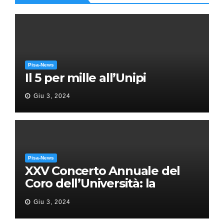
Pisa-News
Il 5 per mille all’Unipi
Giu 3, 2024
Pisa-News
XXV Concerto Annuale del
Coro dell’Università: la
“Messa in gloria” di Giacomo
Giu 3, 2024
Puccini