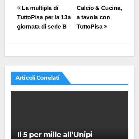
Navigazione
La multipla di
Calcio & Cucina,
articoli
TuttoPisa per la 13a
a tavola con
giornata di serie B
TuttoPisa
Articoli Correlati
Il 5 per mille all’Unipi