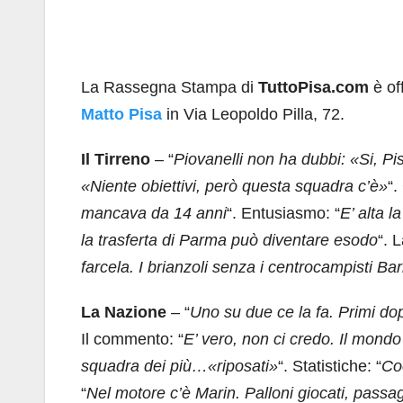
La Rassegna Stampa di
TuttoPisa.com
è of
Matto Pisa
in Via Leopoldo Pilla, 72.
Il Tirreno
– “
Piovanelli non ha dubbi: «Si, P
«Niente obiettivi, però questa squadra c’è»
“.
mancava da 14 anni
“. Entusiasmo: “
E’ alta l
la trasferta di Parma può diventare esodo
“. L
farcela. I brianzoli senza i centrocampisti Bar
La Nazione
– “
Uno su due ce la fa. Primi dopo
Il commento: “
E’ vero, non ci credo. Il mond
squadra dei più…«riposati»
“. Statistiche: “
Coo
“
Nel motore c’è Marin. Palloni giocati, passag