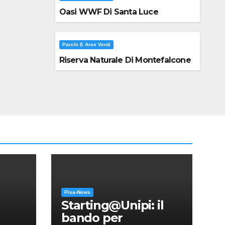
Oasi WWF Di Santa Luce
Parchi E Aree Verdi
Riserva Naturale Di Montefalcone
Pisa-News
Starting@Unipi: il
bando per