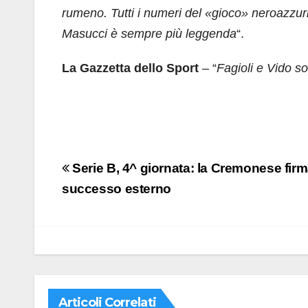
rumeno. Tutti i numeri del «gioco» neroazzur
Masucci è sempre più leggenda
“.
La Gazzetta dello Sport
– “
Fagioli e Vido s
Navigazione
Serie B, 4^ giornata: la Cremonese firma
articoli
successo esterno
Articoli Correlati