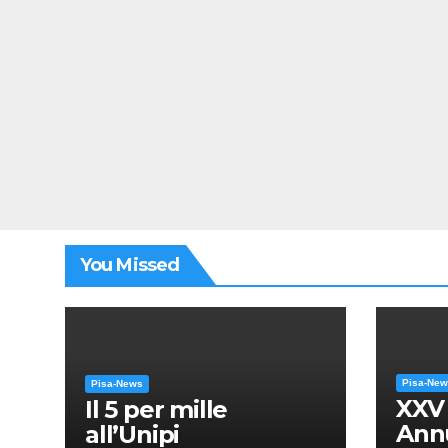
You Missed
Pisa-Ne
Pisa-News
XXV
Il 5 per mille
Annu
all’Unipi