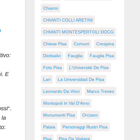
Chianni
CHIANTI COLLI ARETINI
o
CHIANTI MONTESPERTOLI DOCG
Chiese Pisa
Comuni
Crespina
tivo:
Diotisalvi
Fauglia
Fauglia Pisa
Foto Pisa
L'Université De Pise
i. E
Lari
La Universidad De Pisa
Leonardo Da Vinci
Marco Treves
Montopoli In Val D'Arno
ossi
“.
Monumenti Pisa
Orciano
 la
to:
Palaia
Personaggi Illustri Pisa
Pisa
Pisa Da Visitare