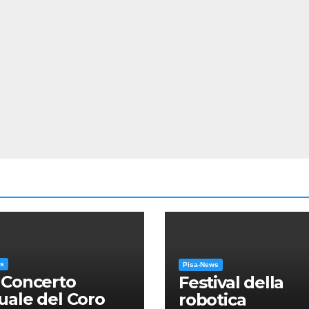
ws
Pisa-News
 Concerto
Festival della
ale del Coro
robotica