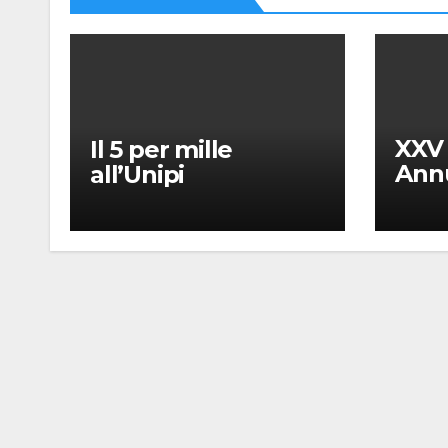
XXV
Il 5 per mille
Annu
all’Unipi
dell’
“Mes
Giac