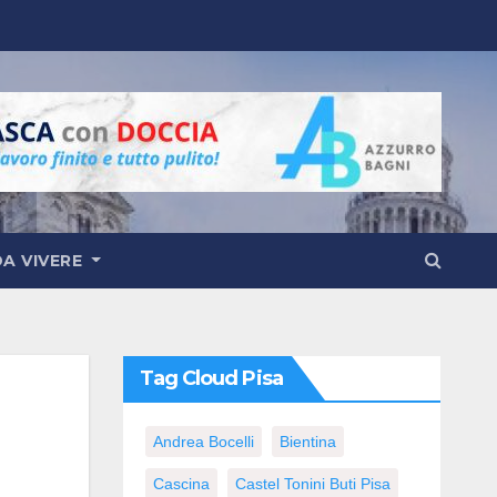
DA VIVERE
Tag Cloud Pisa
Andrea Bocelli
Bientina
Cascina
Castel Tonini Buti Pisa