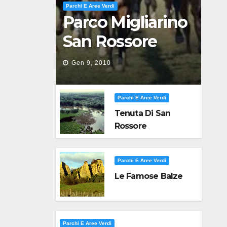
Parchi E Aree Verdi
Parco Migliarino
San Rossore
Massaciuccoli
Gen 9, 2010
Parchi E Aree Verdi
Tenuta Di San
Rossore
Parchi E Aree Verdi
Le Famose Balze
Parchi E Aree Verdi