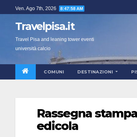
Salta
Ven. Ago 7th, 2026
8:47:59 AM
al
contenuto
Travelpisa.it
Travel Pisa and leaning tower eventi
università calcio
COMUNI
DESTINAZIONI
P
Rassegna stampa: i
edicola