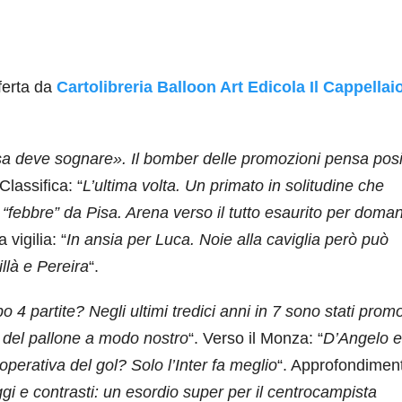
ferta da
Cartolibreria Balloon Art Edicola Il Cappellai
isa deve sognare». Il bomber delle promozioni pensa posi
 Classifica: “
L’ultima volta. Un primato in solitudine che
a “febbre” da Pisa. Arena verso il tutto esaurito per doman
a vigilia: “
In ansia per Luca. Noie alla caviglia però può
illà e Pereira
“.
 4 partite? Negli ultimi tredici anni in 7 sono stati prom
o del pallone a modo nostro
“. Verso il Monza: “
D’Angelo e
perativa del gol? Solo l’Inter fa meglio
“. Approfondimen
gi e contrasti: un esordio super per il centrocampista