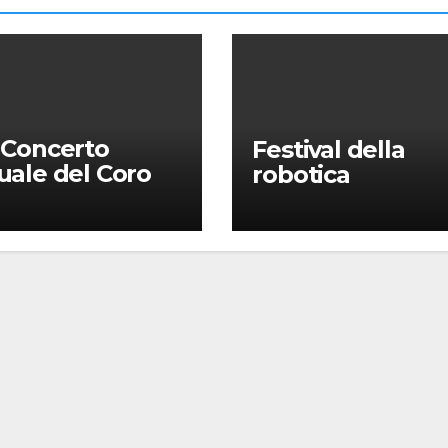
 Concerto
Festival della
ale del Coro
robotica
Università: la
sa in gloria” di
omo Puccini