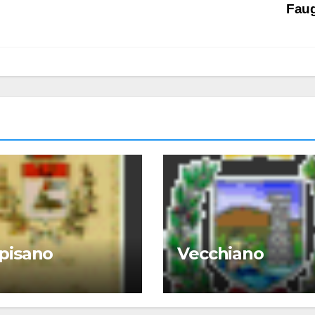
Faug
pisano
Vecchiano