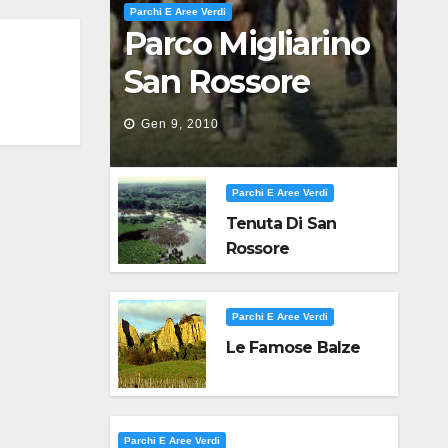
Parchi E Aree Verdi
Parco Migliarino
San Rossore
Massaciuccoli
Gen 9, 2010
Parchi E Aree Verdi
Tenuta Di San
Rossore
Parchi E Aree Verdi
Le Famose Balze
Parchi E Aree Verdi