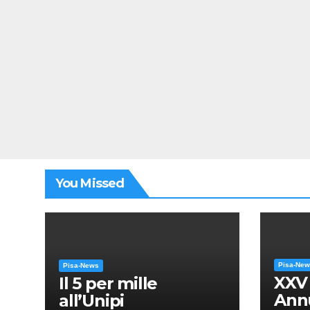
You Missed
Pisa-Ne
Pisa-News
XXV
Il 5 per mille
Annu
all’Unipi