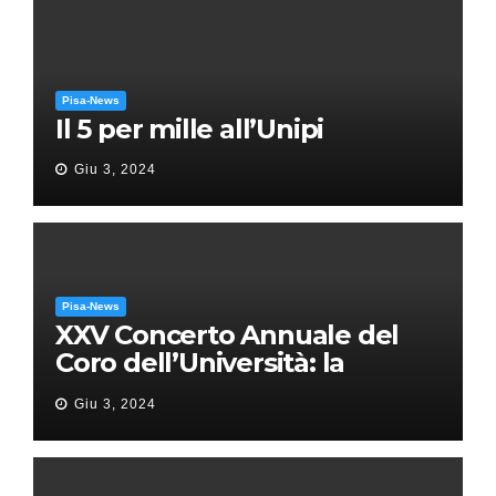
Pisa-News
Il 5 per mille all’Unipi
Giu 3, 2024
Pisa-News
XXV Concerto Annuale del
Coro dell’Università: la
“Messa in gloria” di Giacomo
Giu 3, 2024
Puccini