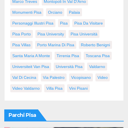
Marco Treves
Montopoli In Val D'Arno
Monumenti Pisa
Orciano
Palaia
Personaggi Illustri Pisa
Pisa
Pisa Da Visitare
Pisa Porto
Pisa University
Pisa Università
Pisa Villas
Porto Marina Di Pisa
Roberto Benigni
Santa Maria A Monte
Tirrenia Pisa
Toscana Pisa
Universiteit Van Pisa
Università Pisa
Valdarno
Val Di Cecina
Via Palestro
Vicopisano
Video
Video Valdarno
Villa Pisa
Vini Pisani
Parchi Pisa