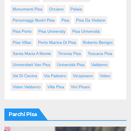
Monumenti Pisa
Orciano
Palaia
Personaggi Illustri Pisa
Pisa
Pisa Da Visitare
Pisa Porto
Pisa University
Pisa Università
Pisa Villas
Porto Marina Di Pisa
Roberto Benigni
Santa Maria A Monte
Tirrenia Pisa
Toscana Pisa
Universiteit Van Pisa
Università Pisa
Valdarno
Val Di Cecina
Via Palestro
Vicopisano
Video
Video Valdarno
Villa Pisa
Vini Pisani
Parchi Pisa