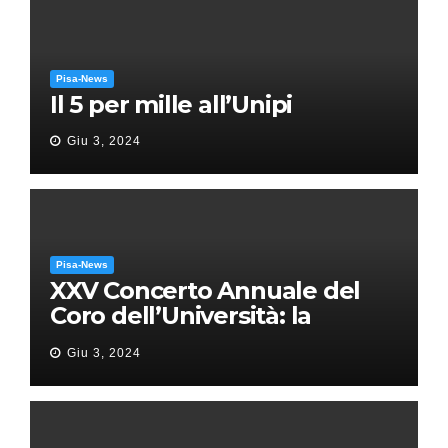
Pisa-News
Il 5 per mille all’Unipi
Giu 3, 2024
Pisa-News
XXV Concerto Annuale del
Coro dell’Università: la
“Messa in gloria” di Giacomo
Giu 3, 2024
Puccini