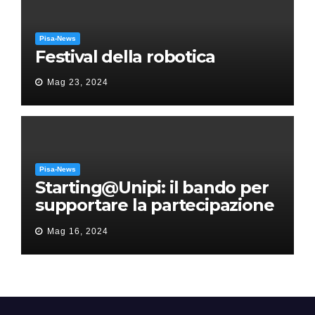
Pisa-News
Festival della robotica
Mag 23, 2024
Pisa-News
Starting@Unipi: il bando per
supportare la partecipazione
all’ERC Starting Grant
Mag 16, 2024