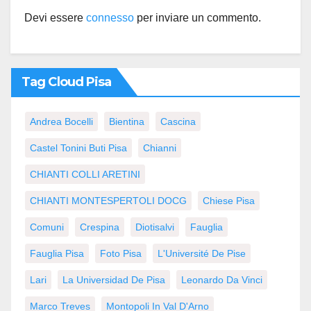
Devi essere
connesso
per inviare un commento.
Tag Cloud Pisa
Andrea Bocelli
Bientina
Cascina
Castel Tonini Buti Pisa
Chianni
CHIANTI COLLI ARETINI
CHIANTI MONTESPERTOLI DOCG
Chiese Pisa
Comuni
Crespina
Diotisalvi
Fauglia
Fauglia Pisa
Foto Pisa
L'Université De Pise
Lari
La Universidad De Pisa
Leonardo Da Vinci
Marco Treves
Montopoli In Val D'Arno