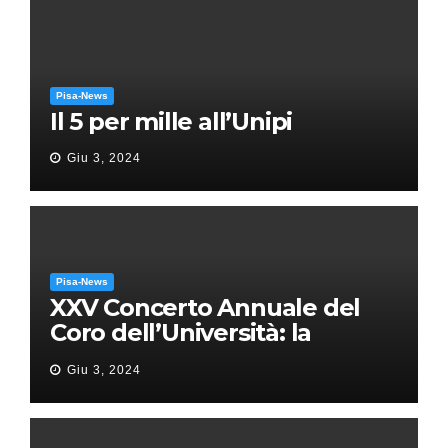
Pisa-News
Il 5 per mille all’Unipi
Giu 3, 2024
Pisa-News
XXV Concerto Annuale del
Coro dell’Università: la
“Messa in gloria” di Giacomo
Giu 3, 2024
Puccini