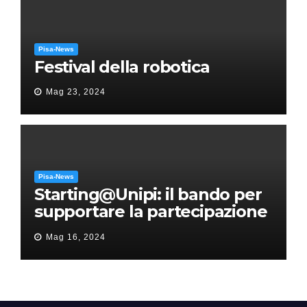
Pisa-News
Festival della robotica
Mag 23, 2024
Pisa-News
Starting@Unipi: il bando per
supportare la partecipazione
all’ERC Starting Grant
Mag 16, 2024