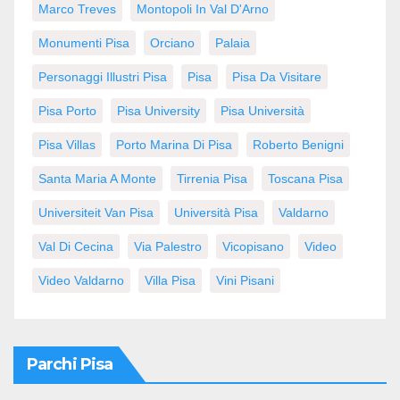
Marco Treves
Montopoli In Val D'Arno
Monumenti Pisa
Orciano
Palaia
Personaggi Illustri Pisa
Pisa
Pisa Da Visitare
Pisa Porto
Pisa University
Pisa Università
Pisa Villas
Porto Marina Di Pisa
Roberto Benigni
Santa Maria A Monte
Tirrenia Pisa
Toscana Pisa
Universiteit Van Pisa
Università Pisa
Valdarno
Val Di Cecina
Via Palestro
Vicopisano
Video
Video Valdarno
Villa Pisa
Vini Pisani
Parchi Pisa