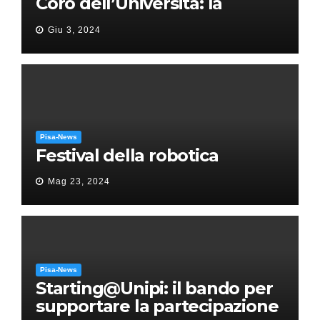
Coro dell’Università: la
“Messa in gloria” di Giacomo
Giu 3, 2024
Puccini
Pisa-News
Festival della robotica
Mag 23, 2024
Pisa-News
Starting@Unipi: il bando per
supportare la partecipazione