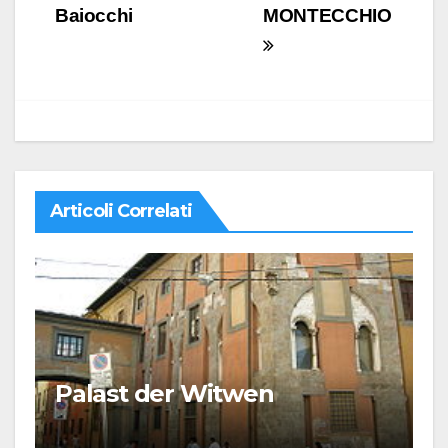
articoli
Baiocchi
MONTECCHIO
Articoli Correlati
Palast der Witwen