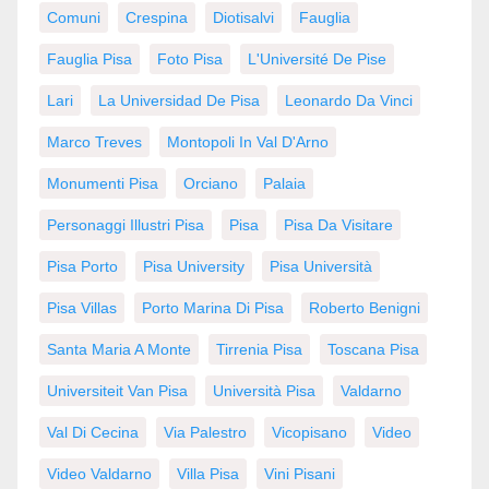
Comuni
Crespina
Diotisalvi
Fauglia
Fauglia Pisa
Foto Pisa
L'Université De Pise
Lari
La Universidad De Pisa
Leonardo Da Vinci
Marco Treves
Montopoli In Val D'Arno
Monumenti Pisa
Orciano
Palaia
Personaggi Illustri Pisa
Pisa
Pisa Da Visitare
Pisa Porto
Pisa University
Pisa Università
Pisa Villas
Porto Marina Di Pisa
Roberto Benigni
Santa Maria A Monte
Tirrenia Pisa
Toscana Pisa
Universiteit Van Pisa
Università Pisa
Valdarno
Val Di Cecina
Via Palestro
Vicopisano
Video
Video Valdarno
Villa Pisa
Vini Pisani