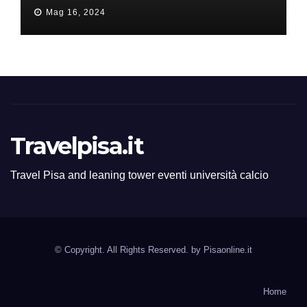
all’ERC Starting Grant
Mag 16, 2024
Travelpisa.it
Travel Pisa and leaning tower eventi università calcio
© Copyright. All Rights Reserved. by
Pisaonline.it
Home