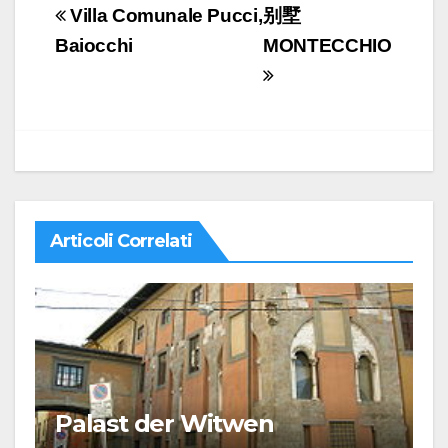
Navigazione
Villa Comunale Pucci,
别墅
articoli
Baiocchi
MONTECCHIO
Articoli Correlati
Palast der Witwen