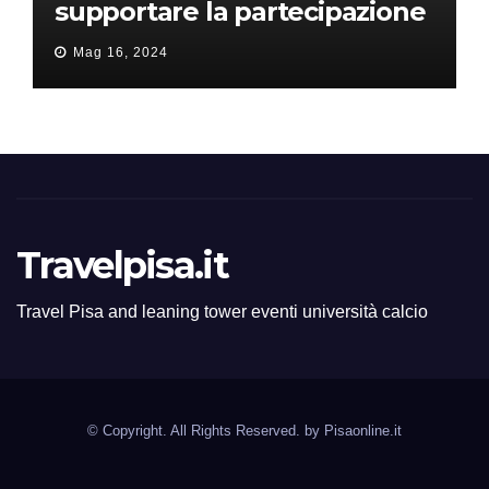
supportare la partecipazione
all’ERC Starting Grant
Mag 16, 2024
Travelpisa.it
Travel Pisa and leaning tower eventi università calcio
© Copyright. All Rights Reserved. by
Pisaonline.it