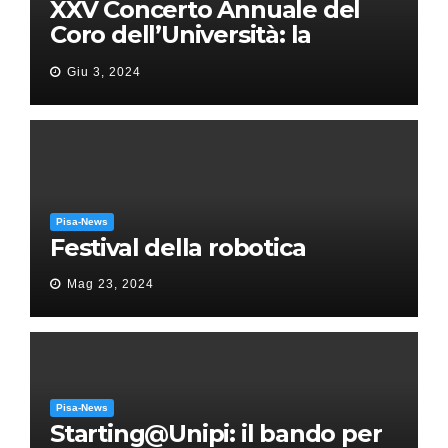
XXV Concerto Annuale del
Coro dell’Università: la
“Messa in gloria” di Giacomo
Giu 3, 2024
Puccini
Pisa-News
Festival della robotica
Mag 23, 2024
Pisa-News
Starting@Unipi: il bando per