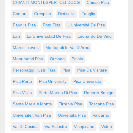
CHIANTI MONTESPERTOLI DOCG
Chiese Pisa
Comuni
Crespina
Diotisalvi
Fauglia
Fauglia Pisa
Foto Pisa
L'Université De Pise
Lari
La Universidad De Pisa
Leonardo Da Vinci
Marco Treves
Montopoli In Val D'Arno
Monumenti Pisa
Orciano
Palaia
Personaggi Illustri Pisa
Pisa
Pisa Da Visitare
Pisa Porto
Pisa University
Pisa Università
Pisa Villas
Porto Marina Di Pisa
Roberto Benigni
Santa Maria A Monte
Tirrenia Pisa
Toscana Pisa
Universiteit Van Pisa
Università Pisa
Valdarno
Val Di Cecina
Via Palestro
Vicopisano
Video