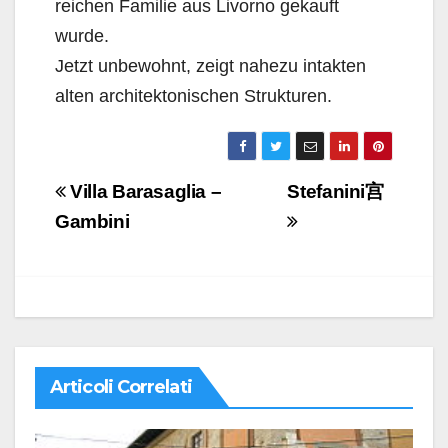
reichen Familie aus Livorno gekauft
wurde.
Jetzt unbewohnt, zeigt nahezu intakten
alten architektonischen Strukturen.
Navigazione
Villa Barasaglia –
Stefanini宫
articoli
Gambini
Articoli Correlati