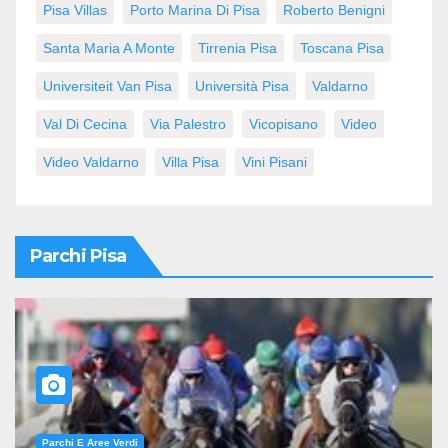
Pisa Villas
Porto Marina Di Pisa
Roberto Benigni
Santa Maria A Monte
Tirrenia Pisa
Toscana Pisa
Universiteit Van Pisa
Università Pisa
Valdarno
Val Di Cecina
Via Palestro
Vicopisano
Video
Video Valdarno
Villa Pisa
Vini Pisani
Parchi Pisa
Parchi E Aree Verdi