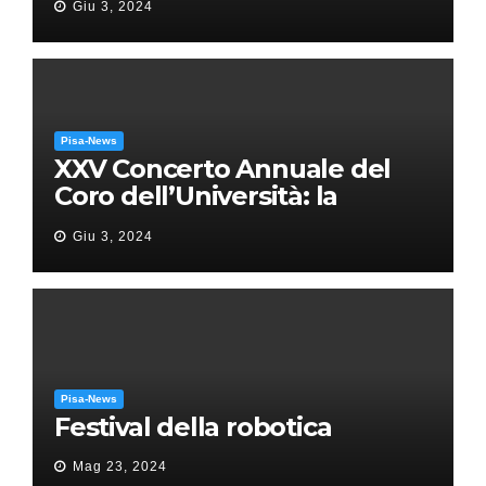
Giu 3, 2024
Pisa-News
XXV Concerto Annuale del
Coro dell’Università: la
“Messa in gloria” di Giacomo
Giu 3, 2024
Puccini
Pisa-News
Festival della robotica
Mag 23, 2024