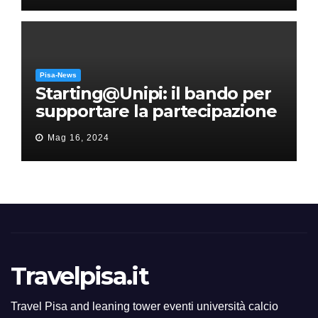
Pisa-News
Starting@Unipi: il bando per
supportare la partecipazione
all’ERC Starting Grant
Mag 16, 2024
Travelpisa.it
Travel Pisa and leaning tower eventi università calcio