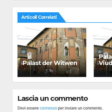
Articoli Correlati
Pala
Palast der Witwen
Viu
Lascia un commento
Devi essere
connesso
per inviare un commento.