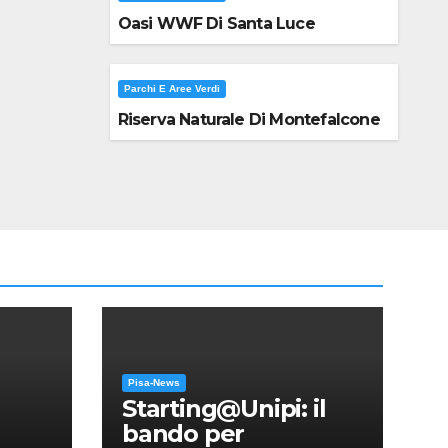
Oasi WWF Di Santa Luce
Parchi E Aree Verdi
Riserva Naturale Di Montefalcone
Pisa-News
Starting@Unipi: il
bando per