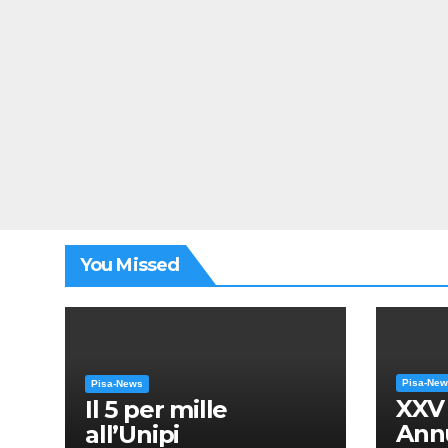
You Missed
Pisa-Ne
Pisa-News
XXV
Il 5 per mille
Annu
all’Unipi