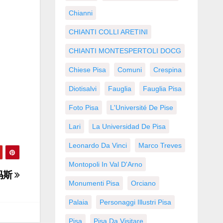
Chianni
CHIANTI COLLI ARETINI
CHIANTI MONTESPERTOLI DOCG
Chiese Pisa
Comuni
Crespina
Diotisalvi
Fauglia
Fauglia Pisa
Foto Pisa
L'Université De Pise
Lari
La Universidad De Pisa
Leonardo Da Vinci
Marco Treves
Montopoli In Val D'Arno
玛斯
Monumenti Pisa
Orciano
Palaia
Personaggi Illustri Pisa
Pisa
Pisa Da Visitare