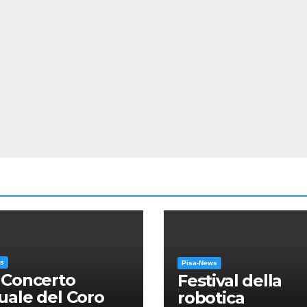
ws
Pisa-News
 Concerto
Festival della
ale del Coro
robotica