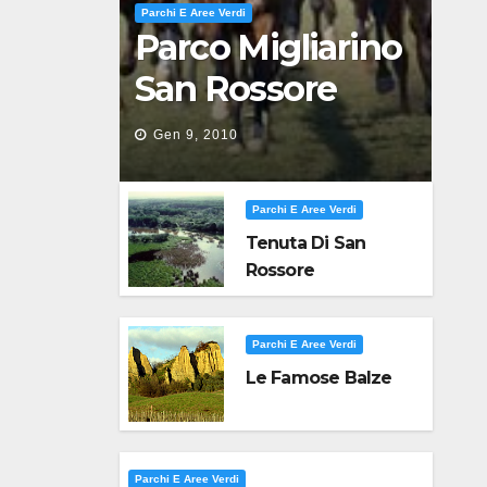
Parchi E Aree Verdi
Parco Migliarino
San Rossore
Massaciuccoli
Gen 9, 2010
Parchi E Aree Verdi
Tenuta Di San
Rossore
Parchi E Aree Verdi
Le Famose Balze
Parchi E Aree Verdi