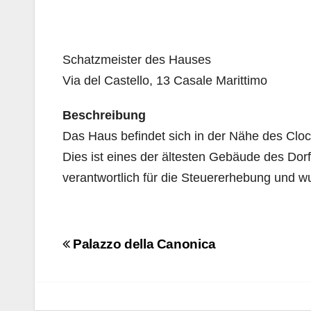
Schatzmeister des Hauses
Via del Castello, 13 Casale Marittimo
Beschreibung
Das Haus befindet sich in der Nähe des Cloc
Dies ist eines der ältesten Gebäude des Dor
verantwortlich für die Steuererhebung und w
Navigazione
Palazzo della Canonica
articoli