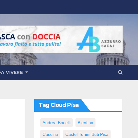
DA VIVERE
Tag Cloud Pisa
Andrea Bocelli
Bientina
Cascina
Castel Tonini Buti Pisa