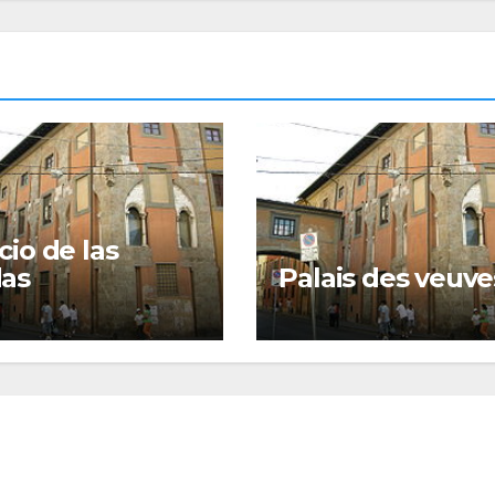
cio de las
das
Palais des veuve