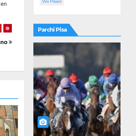
Vini Pisani
 en
Parchi Pisa
ano