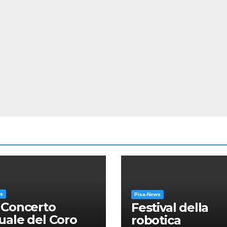
ws
Pisa-News
 Concerto
Festival della
ale del Coro
robotica