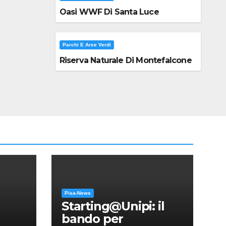
Oasi WWF Di Santa Luce
Parchi E Aree Verdi
Riserva Naturale Di Montefalcone
Pisa-News
Starting@Unipi: il
bando per