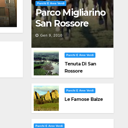
Parchi E Aree Verdi
Parco Migliarino
San Rossore
Massaciuccoli
Gen 9, 2010
Parchi E Aree Verdi
Tenuta Di San
Rossore
Parchi E Aree Verdi
Le Famose Balze
Parchi E Aree Verdi