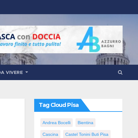
DA VIVERE
Tag Cloud Pisa
Andrea Bocelli
Bientina
Cascina
Castel Tonini Buti Pisa