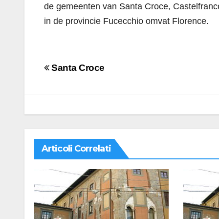
de gemeenten van Santa Croce, Castelfranco d
in de provincie Fucecchio omvat Florence.
Navigazione
Santa Croce
articoli
Articoli Correlati