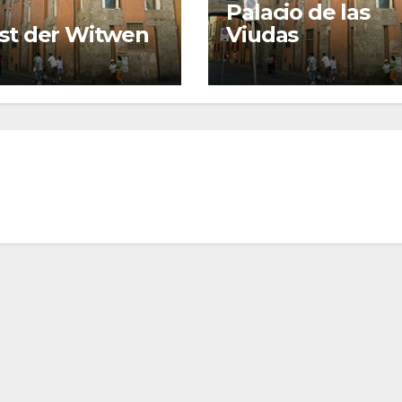
Palacio de las
st der Witwen
Viudas