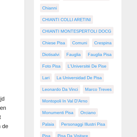
Chianni
CHIANTI COLLI ARETINI
CHIANTI MONTESPERTOLI DOCG
Chiese Pisa
Comuni
Crespina
Diotisalvi
Fauglia
Fauglia Pisa
Foto Pisa
L'Université De Pise
Lari
La Universidad De Pisa
Leonardo Da Vinci
Marco Treves
jd
Montopoli In Val D'Arno
 en
Monumenti Pisa
Orciano
t
Palaia
Personaggi Illustri Pisa
n de
Pisa
Pisa Da Visitare