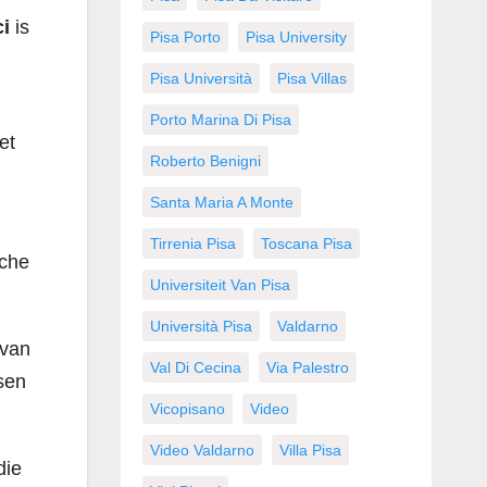
i
is
Pisa Porto
Pisa University
Pisa Università
Pisa Villas
Porto Marina Di Pisa
et
Roberto Benigni
Santa Maria A Monte
Tirrenia Pisa
Toscana Pisa
sche
Universiteit Van Pisa
Università Pisa
Valdarno
 van
Val Di Cecina
Via Palestro
sen
Vicopisano
Video
Video Valdarno
Villa Pisa
die