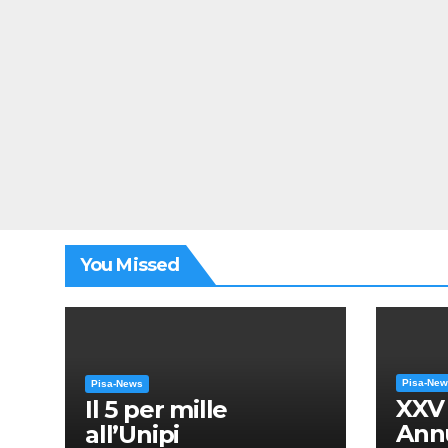
You Missed
Pisa-Ne
Pisa-News
XXV
Il 5 per mille
Annu
all’Unipi