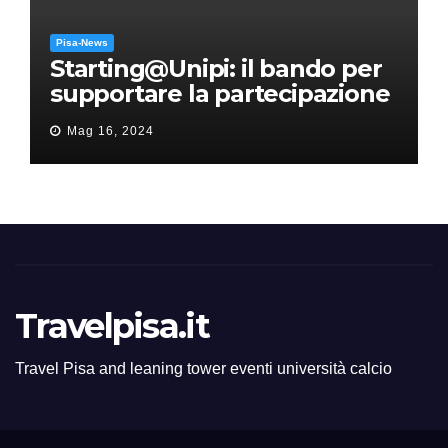
Pisa-News
Starting@Unipi: il bando per
supportare la partecipazione
all’ERC Starting Grant
Mag 16, 2024
Travelpisa.it
Travel Pisa and leaning tower eventi università calcio