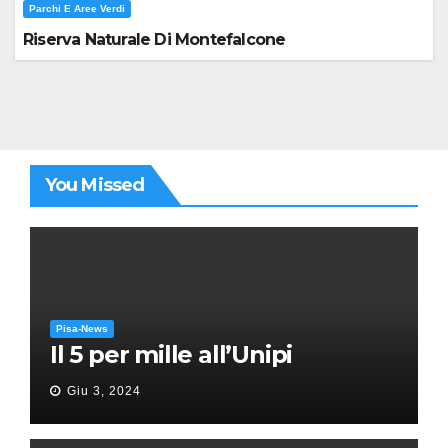
Parchi E Aree Verdi
Riserva Naturale Di Montefalcone
You Missed
Pisa-News
Il 5 per mille all’Unipi
Giu 3, 2024