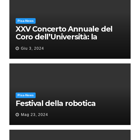
Pisa-News
XXV Concerto Annuale del
Coro dell’Università: la
“Messa in gloria” di Giacomo
Giu 3, 2024
Puccini
Pisa-News
Festival della robotica
Mag 23, 2024