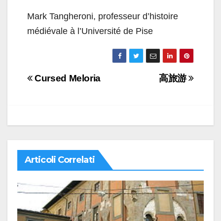
Mark Tangheroni, professeur d’histoire
médiévale à l’Université de Pise
Navigazione
Cursed Meloria
高旅游
articoli
Articoli Correlati