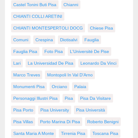
Castel Tonini Buti Pisa
Chianni
CHIANTI COLLI ARETINI
CHIANTI MONTESPERTOLI DOCG
Chiese Pisa
Comuni
Crespina
Diotisalvi
Fauglia
Fauglia Pisa
Foto Pisa
L'Université De Pise
Lari
La Universidad De Pisa
Leonardo Da Vinci
Marco Treves
Montopoli In Val D'Arno
Monumenti Pisa
Orciano
Palaia
Personaggi Illustri Pisa
Pisa
Pisa Da Visitare
Pisa Porto
Pisa University
Pisa Università
Pisa Villas
Porto Marina Di Pisa
Roberto Benigni
Santa Maria A Monte
Tirrenia Pisa
Toscana Pisa