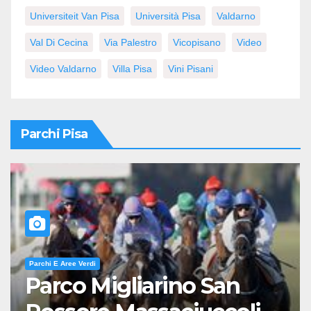
Universiteit Van Pisa
Università Pisa
Valdarno
Val Di Cecina
Via Palestro
Vicopisano
Video
Video Valdarno
Villa Pisa
Vini Pisani
Parchi Pisa
Parchi E Aree Verdi
Parco Migliarino San