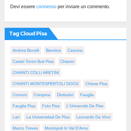
Devi essere
connesso
per inviare un commento.
Tag Cloud Pisa
Andrea Bocelli
Bientina
Cascina
Castel Tonini Buti Pisa
Chianni
CHIANTI COLLI ARETINI
CHIANTI MONTESPERTOLI DOCG
Chiese Pisa
Comuni
Crespina
Diotisalvi
Fauglia
Fauglia Pisa
Foto Pisa
L'Université De Pise
Lari
La Universidad De Pisa
Leonardo Da Vinci
Marco Treves
Montopoli In Val D'Arno