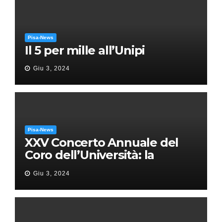
Pisa-News
Il 5 per mille all’Unipi
Giu 3, 2024
Pisa-News
XXV Concerto Annuale del
Coro dell’Università: la
“Messa in gloria” di Giacomo
Giu 3, 2024
Puccini