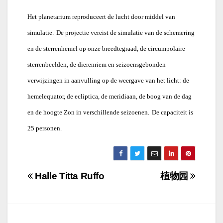
Het planetarium reproduceert de lucht door middel van
simulatie.
De projectie vereist de simulatie van de schemering
en de sterrenhemel op onze breedtegraad, de circumpolaire
sterrenbeelden, de dierenriem en seizoensgebonden
verwijzingen in aanvulling op de weergave van het licht: de
hemelequator, de ecliptica, de meridiaan, de boog van de dag
en de hoogte Zon in verschillende seizoenen.
De capaciteit is
25 personen.
Navigazione
Halle Titta Ruffo
植物园
articoli