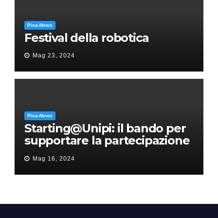
Pisa-News
Festival della robotica
Mag 23, 2024
Pisa-News
Starting@Unipi: il bando per
supportare la partecipazione
all’ERC Starting Grant
Mag 16, 2024