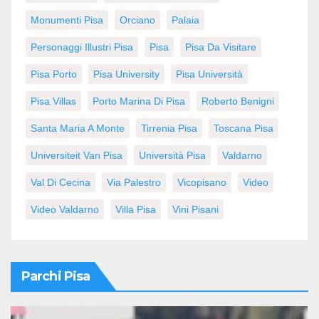
Monumenti Pisa
Orciano
Palaia
Personaggi Illustri Pisa
Pisa
Pisa Da Visitare
Pisa Porto
Pisa University
Pisa Università
Pisa Villas
Porto Marina Di Pisa
Roberto Benigni
Santa Maria A Monte
Tirrenia Pisa
Toscana Pisa
Universiteit Van Pisa
Università Pisa
Valdarno
Val Di Cecina
Via Palestro
Vicopisano
Video
Video Valdarno
Villa Pisa
Vini Pisani
Parchi Pisa