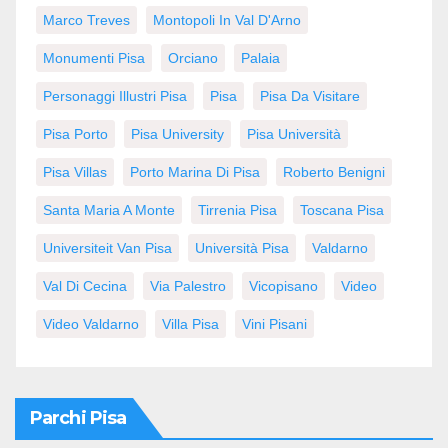
Marco Treves
Montopoli In Val D'Arno
Monumenti Pisa
Orciano
Palaia
Personaggi Illustri Pisa
Pisa
Pisa Da Visitare
Pisa Porto
Pisa University
Pisa Università
Pisa Villas
Porto Marina Di Pisa
Roberto Benigni
Santa Maria A Monte
Tirrenia Pisa
Toscana Pisa
Universiteit Van Pisa
Università Pisa
Valdarno
Val Di Cecina
Via Palestro
Vicopisano
Video
Video Valdarno
Villa Pisa
Vini Pisani
Parchi Pisa