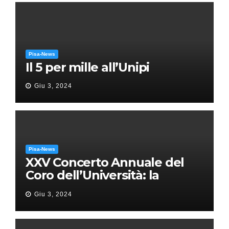
Pisa-News
Il 5 per mille all’Unipi
Giu 3, 2024
Pisa-News
XXV Concerto Annuale del
Coro dell’Università: la
“Messa in gloria” di Giacomo
Giu 3, 2024
Puccini