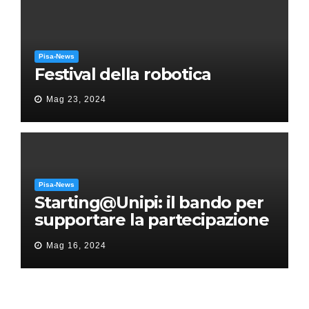
Pisa-News
Festival della robotica
Mag 23, 2024
Pisa-News
Starting@Unipi: il bando per
supportare la partecipazione
all’ERC Starting Grant
Mag 16, 2024