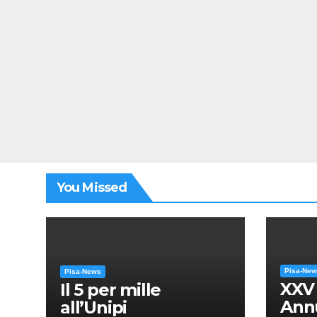
You Missed
Pisa-Ne
Pisa-News
XXV
Il 5 per mille
Annu
all’Unipi