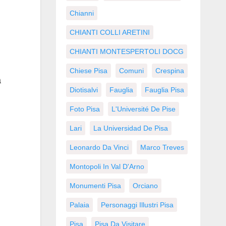
Chianni
CHIANTI COLLI ARETINI
CHIANTI MONTESPERTOLI DOCG
Chiese Pisa
Comuni
Crespina
a
Diotisalvi
Fauglia
Fauglia Pisa
Foto Pisa
L'Université De Pise
Lari
La Universidad De Pisa
Leonardo Da Vinci
Marco Treves
Montopoli In Val D'Arno
Monumenti Pisa
Orciano
Palaia
Personaggi Illustri Pisa
Pisa
Pisa Da Visitare