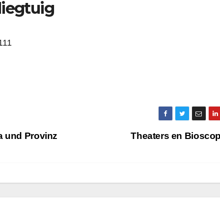
liegtuig
111
a und Provinz
Theaters en Biosco