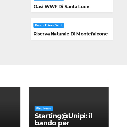
Oasi WWF Di Santa Luce
Parchi E Aree Verdi
Riserva Naturale Di Montefalcone
Pisa-News
Starting@Unipi: il
bando per