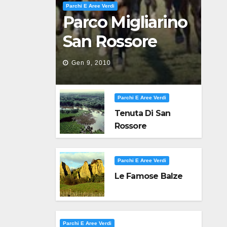
Parchi E Aree Verdi
Parco Migliarino
San Rossore
Massaciuccoli
Gen 9, 2010
Parchi E Aree Verdi
Tenuta Di San
Rossore
Parchi E Aree Verdi
Le Famose Balze
Parchi E Aree Verdi