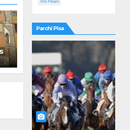
Vini Pisani
Parchi Pisa
s