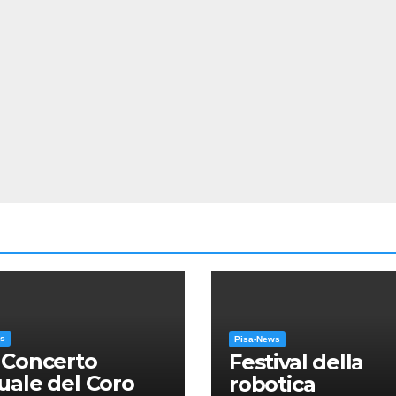
ws
Pisa-News
 Concerto
Festival della
ale del Coro
robotica