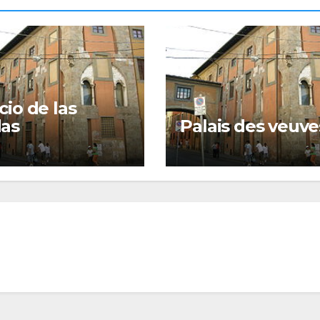
cio de las
das
Palais des veuve