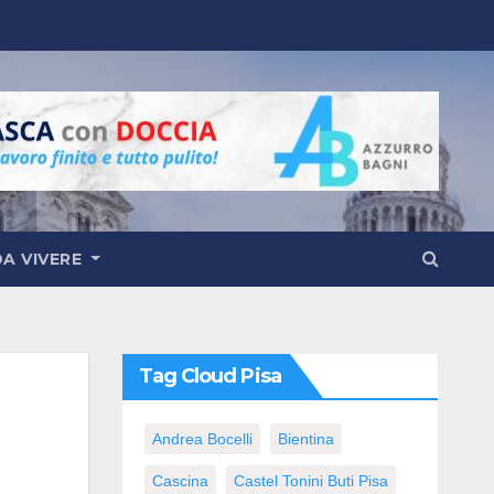
DA VIVERE
Tag Cloud Pisa
Andrea Bocelli
Bientina
Cascina
Castel Tonini Buti Pisa