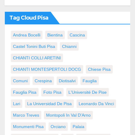
Tag Cloud Pisa
Andrea Bocelli
Bientina
Cascina
Castel Tonini Buti Pisa
Chianni
CHIANTI COLLI ARETINI
CHIANTI MONTESPERTOLI DOCG
Chiese Pisa
Comuni
Crespina
Diotisalvi
Fauglia
Fauglia Pisa
Foto Pisa
L'Université De Pise
Lari
La Universidad De Pisa
Leonardo Da Vinci
Marco Treves
Montopoli In Val D'Arno
Monumenti Pisa
Orciano
Palaia