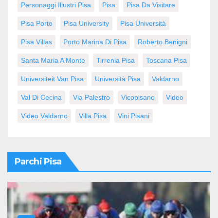
Personaggi Illustri Pisa
Pisa
Pisa Da Visitare
Pisa Porto
Pisa University
Pisa Università
Pisa Villas
Porto Marina Di Pisa
Roberto Benigni
Santa Maria A Monte
Tirrenia Pisa
Toscana Pisa
Universiteit Van Pisa
Università Pisa
Valdarno
Val Di Cecina
Via Palestro
Vicopisano
Video
Video Valdarno
Villa Pisa
Vini Pisani
Parchi Pisa