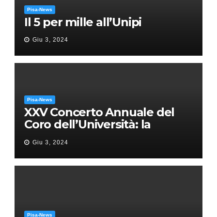
Pisa-News
Il 5 per mille all’Unipi
Giu 3, 2024
Pisa-News
XXV Concerto Annuale del
Coro dell’Università: la
“Messa in gloria” di Giacomo
Giu 3, 2024
Puccini
Pisa-News