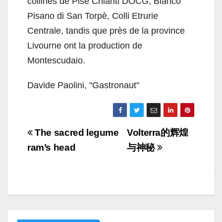
collines de Pise Chianti DOCG, Bianco
Pisano di San Torpè, Colli Etrurie
Centrale, tandis que près de la province
Livourne ont la production de
Montescudaio.
Davide Paolini, "Gastronaut"
Navigazione
The sacred legume
Volterra的辉煌
articoli
ram’s head
与神秘