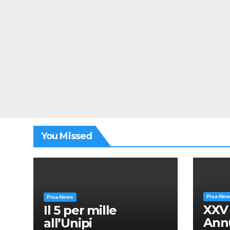
You Missed
Pisa-Ne
Pisa-News
XXV
Il 5 per mille
Annu
all’Unipi