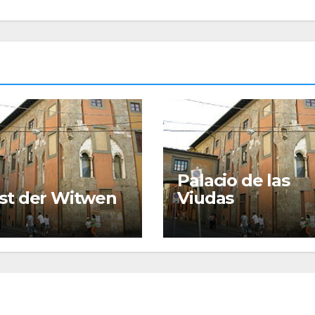
Palacio de las
st der Witwen
Viudas