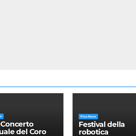
ws
Pisa-News
 Concerto
Festival della
ale del Coro
robotica