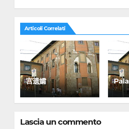
Articoli Correlati
宫遗孀
Pala
Lascia un commento