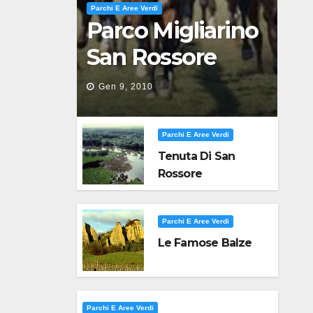
Parchi E Aree Verdi
Parco Migliarino
San Rossore
Massaciuccoli
Gen 9, 2010
Parchi E Aree Verdi
Tenuta Di San
Rossore
Parchi E Aree Verdi
Le Famose Balze
Parchi E Aree Verdi