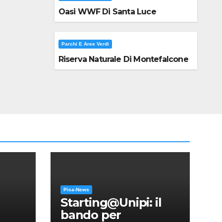
Oasi WWF Di Santa Luce
Parchi E Aree Verdi
Riserva Naturale Di Montefalcone
Pisa-News
Starting@Unipi: il
bando per