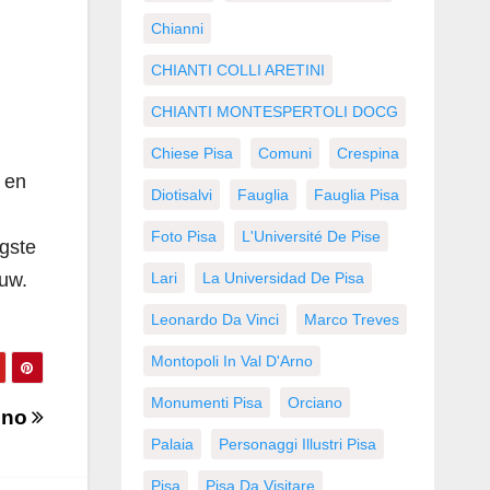
Chianni
CHIANTI COLLI ARETINI
CHIANTI MONTESPERTOLI DOCG
Chiese Pisa
Comuni
Crespina
 en
Diotisalvi
Fauglia
Fauglia Pisa
Foto Pisa
L'Université De Pise
ogste
uw.
Lari
La Universidad De Pisa
Leonardo Da Vinci
Marco Treves
Montopoli In Val D'Arno
Monumenti Pisa
Orciano
ino
Palaia
Personaggi Illustri Pisa
Pisa
Pisa Da Visitare