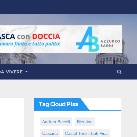
DA VIVERE
Tag Cloud Pisa
Andrea Bocelli
Bientina
Cascina
Castel Tonini Buti Pisa