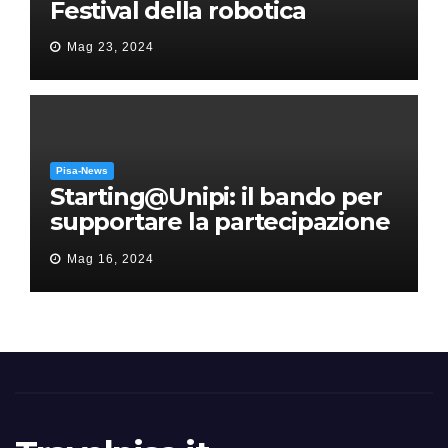
Festival della robotica
Mag 23, 2024
Pisa-News
Starting@Unipi: il bando per
supportare la partecipazione
all’ERC Starting Grant
Mag 16, 2024