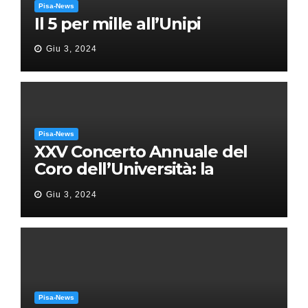
Pisa-News
Il 5 per mille all’Unipi
Giu 3, 2024
Pisa-News
XXV Concerto Annuale del
Coro dell’Università: la
“Messa in gloria” di Giacomo
Giu 3, 2024
Puccini
Pisa-News