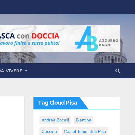
DA VIVERE
Tag Cloud Pisa
Andrea Bocelli
Bientina
Cascina
Castel Tonini Buti Pisa