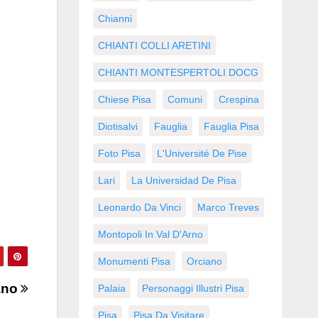
Chianni
CHIANTI COLLI ARETINI
CHIANTI MONTESPERTOLI DOCG
Chiese Pisa
Comuni
Crespina
Diotisalvi
Fauglia
Fauglia Pisa
Foto Pisa
L'Université De Pise
Lari
La Universidad De Pisa
Leonardo Da Vinci
Marco Treves
Montopoli In Val D'Arno
Monumenti Pisa
Orciano
ano
Palaia
Personaggi Illustri Pisa
Pisa
Pisa Da Visitare