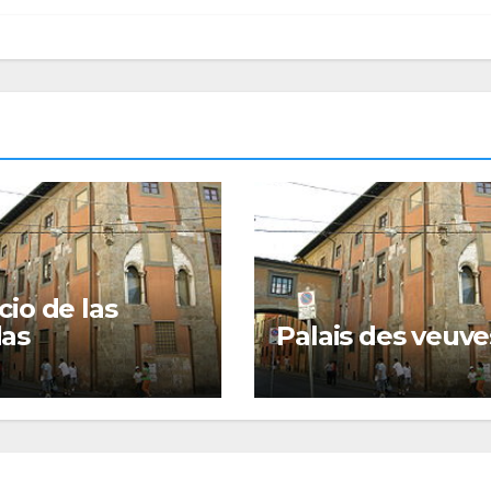
cio de las
das
Palais des veuve