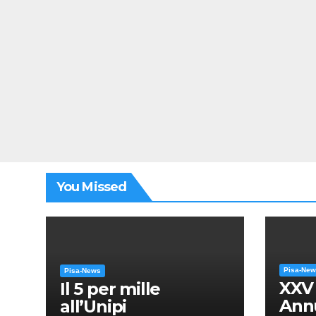
You Missed
Pisa-Ne
Pisa-News
XXV
Il 5 per mille
Annu
all’Unipi