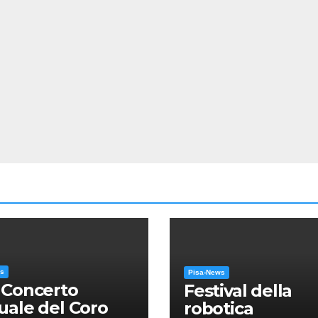
ws
Pisa-News
 Concerto
Festival della
ale del Coro
robotica