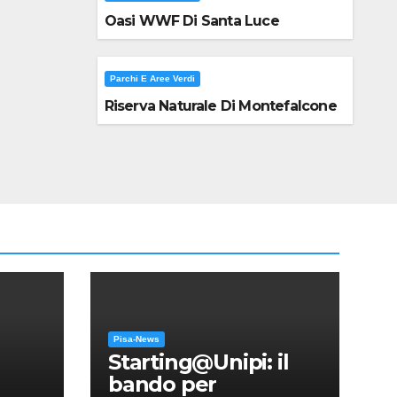
Oasi WWF Di Santa Luce
Parchi E Aree Verdi
Riserva Naturale Di Montefalcone
Pisa-News
Starting@Unipi: il
bando per