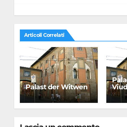
Articoli Correlati
Pala
Palast der Witwen
Viu