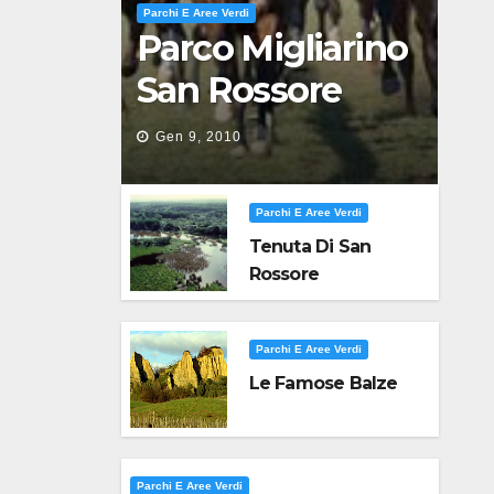
Parchi E Aree Verdi
Parco Migliarino
San Rossore
Massaciuccoli
Gen 9, 2010
Parchi E Aree Verdi
Tenuta Di San
Rossore
Parchi E Aree Verdi
Le Famose Balze
Parchi E Aree Verdi