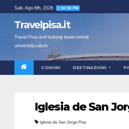
Salta
Sab. Ago 8th, 2026
2:50:31 PM
al
contenuto
Travelpisa.it
Travel Pisa and leaning tower eventi
università calcio
COMUNI
DESTINAZIONI
P
Iglesia de San Jo
Iglesia de San Jorge Pisa