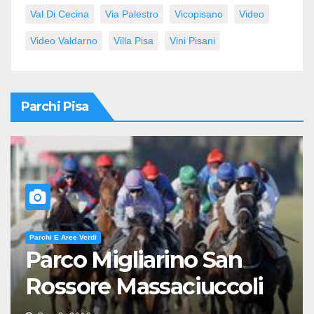
Val Di Cecina
Via Palestro
Vicopisano
Video
Video Valdarno
Villa Pisa
Vini Pisani
Parchi Pisa
Parchi E Aree Verdi
Parco Migliarino San
Rossore Massaciuccoli