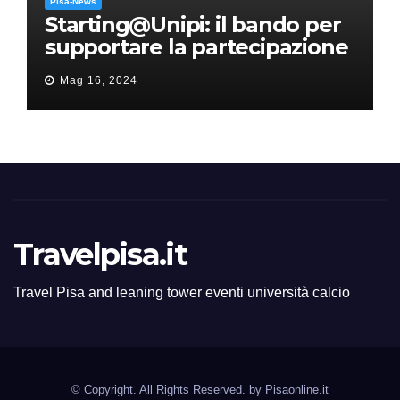
Pisa-News
Starting@Unipi: il bando per
supportare la partecipazione
all’ERC Starting Grant
Mag 16, 2024
Travelpisa.it
Travel Pisa and leaning tower eventi università calcio
© Copyright. All Rights Reserved. by
Pisaonline.it