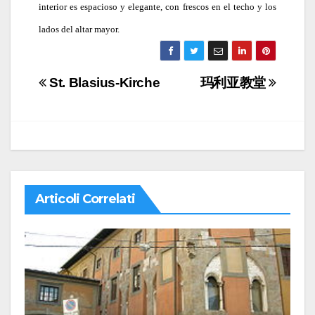
interior es espacioso y elegante, con frescos en el techo y los
lados del altar mayor.
Navigazione
St. Blasius-Kirche
玛利亚教堂
articoli
Articoli Correlati