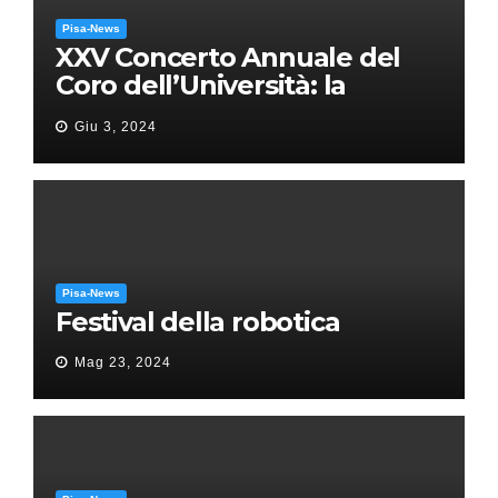
Pisa-News
XXV Concerto Annuale del
Coro dell’Università: la
“Messa in gloria” di Giacomo
Giu 3, 2024
Puccini
Pisa-News
Festival della robotica
Mag 23, 2024