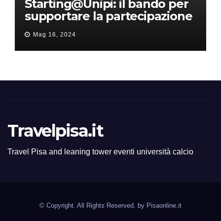
Starting@Unipi: il bando per
supportare la partecipazione
all’ERC Starting Grant
Mag 16, 2024
Travelpisa.it
Travel Pisa and leaning tower eventi università calcio
© Copyright. All Rights Reserved. by
Pisaonline.it