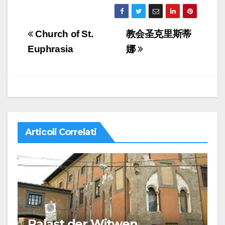
Navigazione
Church of St.
教会圣克里斯蒂
articoli
Euphrasia
娜
Articoli Correlati
Palast der Witwen