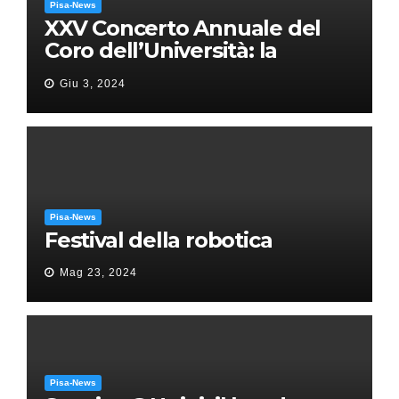
Pisa-News
XXV Concerto Annuale del
Coro dell’Università: la
“Messa in gloria” di Giacomo
Giu 3, 2024
Puccini
Pisa-News
Festival della robotica
Mag 23, 2024
Pisa-News