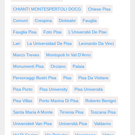
CHIANTI MONTESPERTOLI DOCG
Chiese Pisa
Comuni
Crespina
Diotisalvi
Fauglia
Fauglia Pisa
Foto Pisa
L'Université De Pise
Lari
La Universidad De Pisa
Leonardo Da Vinci
Marco Treves
Montopoli In Val D'Arno
Monumenti Pisa
Orciano
Palaia
Personaggi Illustri Pisa
Pisa
Pisa Da Visitare
Pisa Porto
Pisa University
Pisa Università
Pisa Villas
Porto Marina Di Pisa
Roberto Benigni
Santa Maria A Monte
Tirrenia Pisa
Toscana Pisa
Universiteit Van Pisa
Università Pisa
Valdarno
Val Di Cecina
Via Palestro
Vicopisano
Video