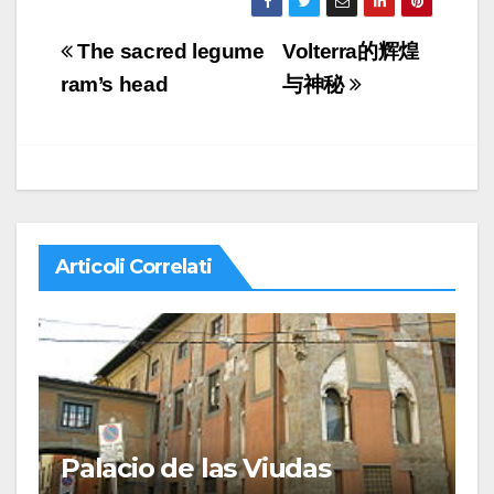
Navigazione
The sacred legume
Volterra的辉煌
articoli
ram’s head
与神秘
Articoli Correlati
Palacio de las Viudas