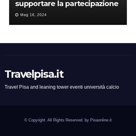
supportare la partecipazione
all’ERC Starting Grant
Mag 16, 2024
Travelpisa.it
Travel Pisa and leaning tower eventi università calcio
© Copyright. All Rights Reserved. by
Pisaonline.it