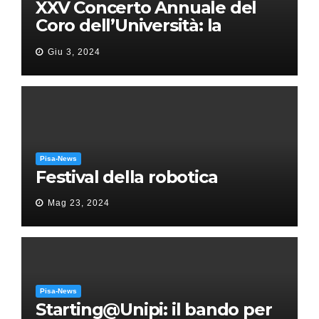
XXV Concerto Annuale del
Coro dell’Università: la
“Messa in gloria” di Giacomo
Giu 3, 2024
Puccini
Pisa-News
Festival della robotica
Mag 23, 2024
Pisa-News
Starting@Unipi: il bando per