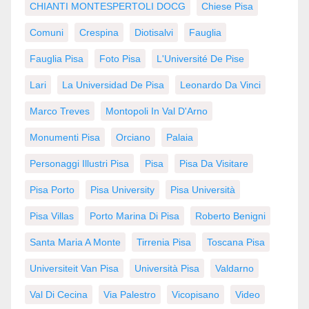
CHIANTI MONTESPERTOLI DOCG
Chiese Pisa
Comuni
Crespina
Diotisalvi
Fauglia
Fauglia Pisa
Foto Pisa
L'Université De Pise
Lari
La Universidad De Pisa
Leonardo Da Vinci
Marco Treves
Montopoli In Val D'Arno
Monumenti Pisa
Orciano
Palaia
Personaggi Illustri Pisa
Pisa
Pisa Da Visitare
Pisa Porto
Pisa University
Pisa Università
Pisa Villas
Porto Marina Di Pisa
Roberto Benigni
Santa Maria A Monte
Tirrenia Pisa
Toscana Pisa
Universiteit Van Pisa
Università Pisa
Valdarno
Val Di Cecina
Via Palestro
Vicopisano
Video