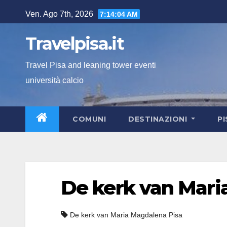
Salta
Ven. Ago 7th, 2026
7:14:04 AM
al
contenuto
Travelpisa.it
Travel Pisa and leaning tower eventi
università calcio
COMUNI
DESTINAZIONI
P
De kerk van Mar
De kerk van Maria Magdalena Pisa