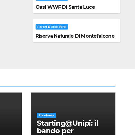
Oasi WWF Di Santa Luce
Parchi E Aree Verdi
Riserva Naturale Di Montefalcone
Pisa-News
Starting@Unipi: il
bando per