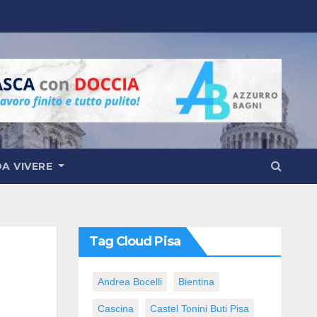
DA VIVERE
Tag Cloud Pisa
Andrea Bocelli
Bientina
Cascina
Castel Tonini Buti Pisa