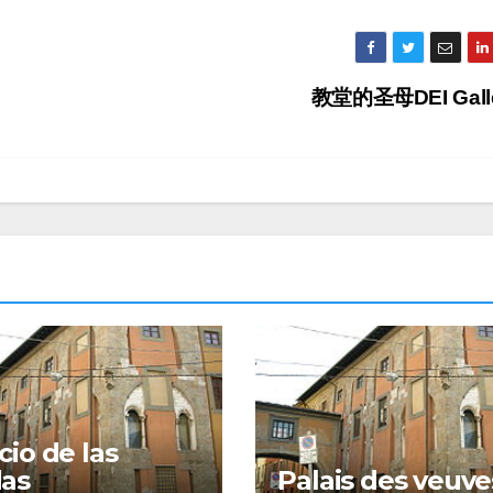
教堂的圣母DEI Galle
cio de las
das
Palais des veuve