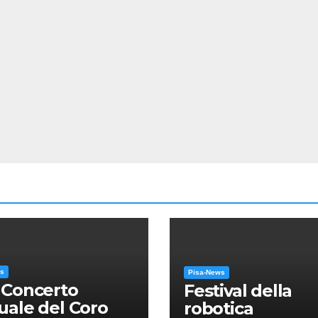
ws
Pisa-News
 Concerto
Festival della
ale del Coro
robotica