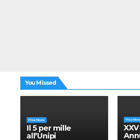
You Missed
Pisa-Ne
Pisa-News
XXV
Il 5 per mille
Annu
all’Unipi