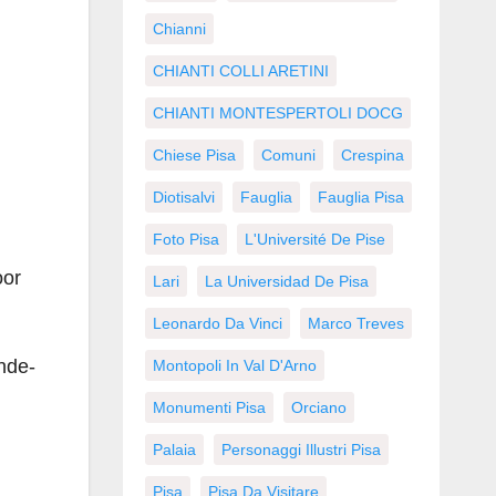
Chianni
CHIANTI COLLI ARETINI
CHIANTI MONTESPERTOLI DOCG
Chiese Pisa
Comuni
Crespina
Diotisalvi
Fauglia
Fauglia Pisa
Foto Pisa
L'Université De Pise
oor
Lari
La Universidad De Pisa
Leonardo Da Vinci
Marco Treves
ende-
Montopoli In Val D'Arno
Monumenti Pisa
Orciano
Palaia
Personaggi Illustri Pisa
Pisa
Pisa Da Visitare