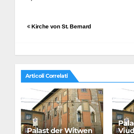
Navigazione
Kirche von St. Bernard
articoli
Articoli Correlati
Pala
Palast der Witwen
Viu