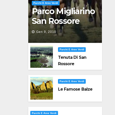
Parchi E Aree Verdi
Parco Migliarino
San Rossore
Massaciuccoli
Gen 9, 2010
Parchi E Aree Verdi
Tenuta Di San
Rossore
Parchi E Aree Verdi
Le Famose Balze
Parchi E Aree Verdi