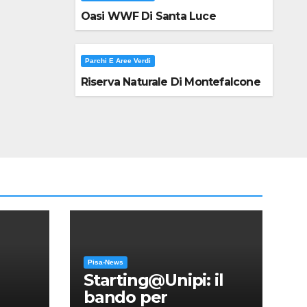
Oasi WWF Di Santa Luce
Parchi E Aree Verdi
Riserva Naturale Di Montefalcone
Pisa-News
Starting@Unipi: il
bando per