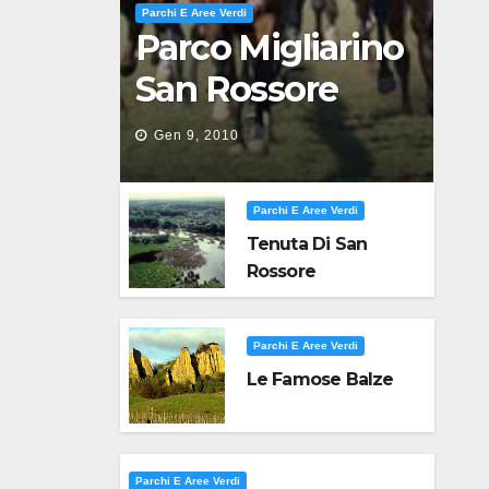
Parchi E Aree Verdi
Parco Migliarino
San Rossore
Massaciuccoli
Gen 9, 2010
Parchi E Aree Verdi
Tenuta Di San
Rossore
Parchi E Aree Verdi
Le Famose Balze
Parchi E Aree Verdi