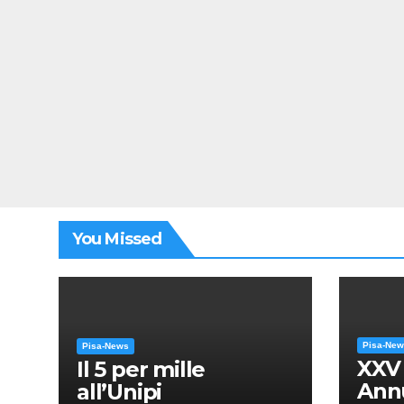
You Missed
Pisa-Ne
Pisa-News
XXV
Il 5 per mille
Annu
all’Unipi