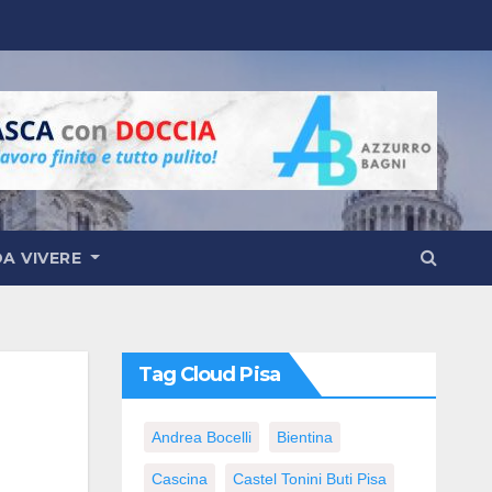
DA VIVERE
Tag Cloud Pisa
Andrea Bocelli
Bientina
Cascina
Castel Tonini Buti Pisa