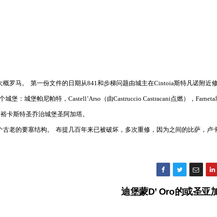
大概罗马。
第一份文件的日期从841和步梯问题由城主在Cintoia斯特凡诺附近
帕尼帕特，Castell’Arso（由Castruccio Castracani点燃），Farnet
ni，张裕卡斯特圣乔治城堡圣阿加塔。
个古老的要塞结构。
布提几百年来已被破坏，多次重修，因为之间的比萨，卢
迪堡蒙D’ Oro的或圣亚