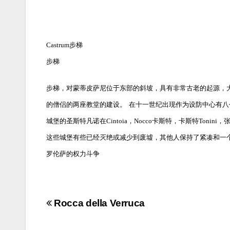
Castrum步梯
步梯
步梯，对蒙蒂皮萨尼位于东部的斜坡，具有非常古老的起源，
的僧侣的两座教堂的建设。
在十一世纪出现作为设防中心有八个城堡：城堡
城堡的圣斯特凡诺在Cintoia，Nocco卡斯特，卡斯特Toni
这些城堡有些已经灭绝或减少到废墟，其他人保持了紧凑和一
罗伦萨的权力斗争
Navigazione
Rocca della Verruca
articoli