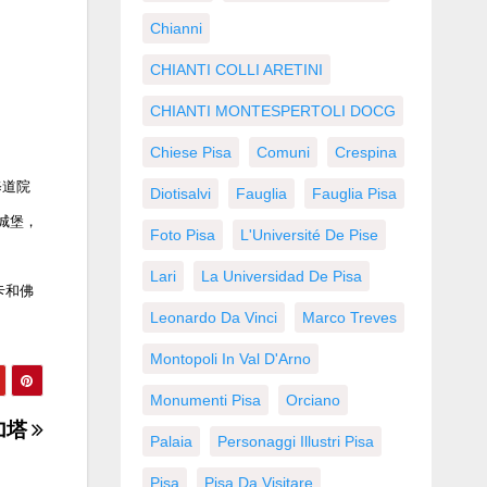
Chianni
CHIANTI COLLI ARETINI
CHIANTI MONTESPERTOLI DOCG
Chiese Pisa
Comuni
Crespina
修道院
Diotisalvi
Fauglia
Fauglia Pisa
a城堡，
Foto Pisa
L'Université De Pise
Lari
La Universidad De Pisa
卡和佛
Leonardo Da Vinci
Marco Treves
Montopoli In Val D'Arno
Monumenti Pisa
Orciano
加塔
Palaia
Personaggi Illustri Pisa
Pisa
Pisa Da Visitare