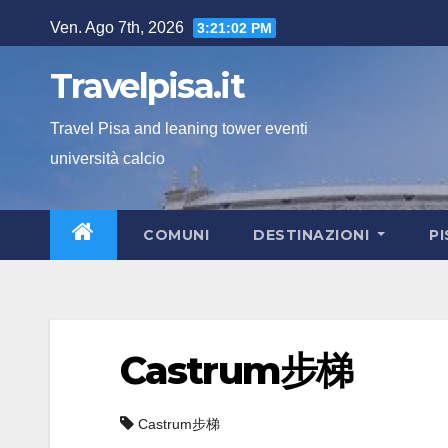
Salta
Ven. Ago 7th, 2026
3:21:03 PM
al
contenuto
Travelpisa.it
Travel Pisa and leaning tower eventi
università calcio
COMUNI
DESTINAZIONI
P
Castrum步梯
Castrum步梯