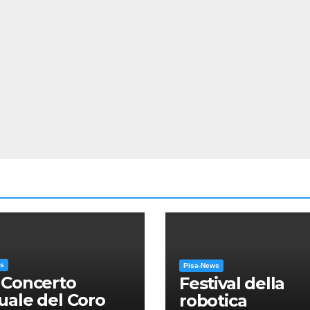
ws
Pisa-News
 Concerto
Festival della
ale del Coro
robotica