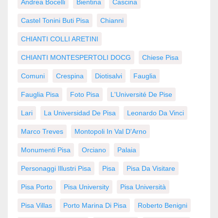
Andrea Bocelli
Bientina
Cascina
Castel Tonini Buti Pisa
Chianni
CHIANTI COLLI ARETINI
CHIANTI MONTESPERTOLI DOCG
Chiese Pisa
Comuni
Crespina
Diotisalvi
Fauglia
Fauglia Pisa
Foto Pisa
L'Université De Pise
Lari
La Universidad De Pisa
Leonardo Da Vinci
Marco Treves
Montopoli In Val D'Arno
Monumenti Pisa
Orciano
Palaia
Personaggi Illustri Pisa
Pisa
Pisa Da Visitare
Pisa Porto
Pisa University
Pisa Università
Pisa Villas
Porto Marina Di Pisa
Roberto Benigni