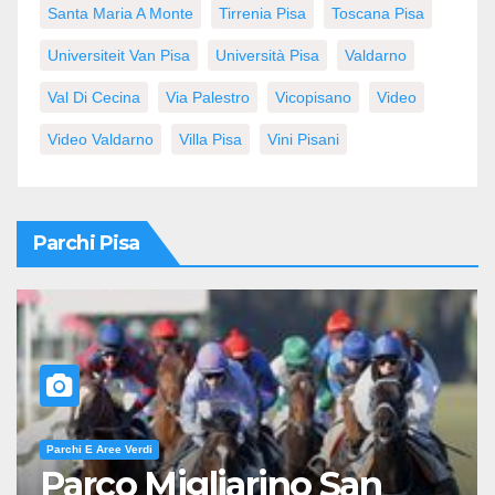
Santa Maria A Monte
Tirrenia Pisa
Toscana Pisa
Universiteit Van Pisa
Università Pisa
Valdarno
Val Di Cecina
Via Palestro
Vicopisano
Video
Video Valdarno
Villa Pisa
Vini Pisani
Parchi Pisa
Parchi E Aree Verdi
Parco Migliarino San