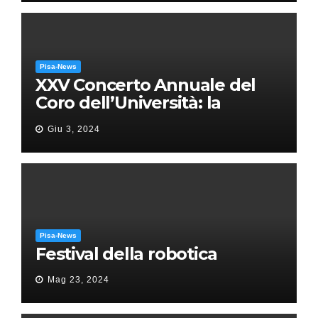
Pisa-News
XXV Concerto Annuale del
Coro dell’Università: la
“Messa in gloria” di Giacomo
Giu 3, 2024
Puccini
Pisa-News
Festival della robotica
Mag 23, 2024