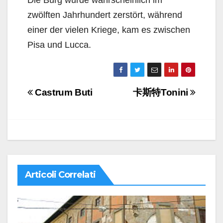
Die Burg wurde wahrscheinlich im
zwölften Jahrhundert zerstört, während
einer der vielen Kriege, kam es zwischen
Pisa und Lucca.
Navigazione
Castrum Buti
卡斯特Tonini
articoli
Articoli Correlati