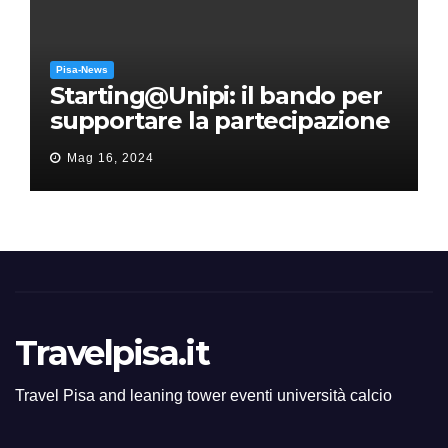
Pisa-News
Starting@Unipi: il bando per
supportare la partecipazione
all’ERC Starting Grant
Mag 16, 2024
Travelpisa.it
Travel Pisa and leaning tower eventi università calcio