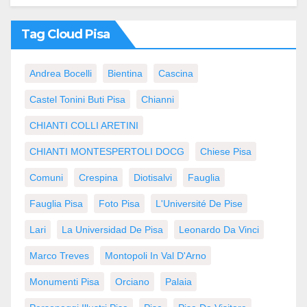
Tag Cloud Pisa
Andrea Bocelli
Bientina
Cascina
Castel Tonini Buti Pisa
Chianni
CHIANTI COLLI ARETINI
CHIANTI MONTESPERTOLI DOCG
Chiese Pisa
Comuni
Crespina
Diotisalvi
Fauglia
Fauglia Pisa
Foto Pisa
L'Université De Pise
Lari
La Universidad De Pisa
Leonardo Da Vinci
Marco Treves
Montopoli In Val D'Arno
Monumenti Pisa
Orciano
Palaia