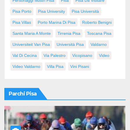
Personaggi Illustri Pisa
Pisa
Pisa Da Visitare
Pisa Porto
Pisa University
Pisa Università
Pisa Villas
Porto Marina Di Pisa
Roberto Benigni
Santa Maria A Monte
Tirrenia Pisa
Toscana Pisa
Universiteit Van Pisa
Università Pisa
Valdarno
Val Di Cecina
Via Palestro
Vicopisano
Video
Video Valdarno
Villa Pisa
Vini Pisani
Parchi Pisa