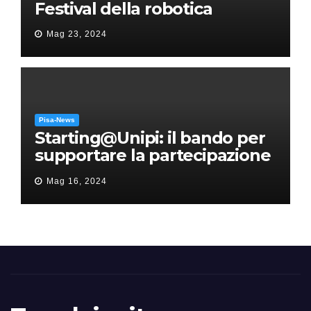
Festival della robotica
Mag 23, 2024
Pisa-News
Starting@Unipi: il bando per
supportare la partecipazione
all’ERC Starting Grant
Mag 16, 2024