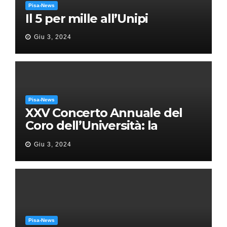
Pisa-News
Il 5 per mille all’Unipi
Giu 3, 2024
Pisa-News
XXV Concerto Annuale del
Coro dell’Università: la
“Messa in gloria” di Giacomo
Giu 3, 2024
Puccini
Pisa-News